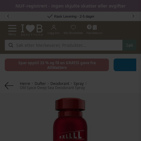
NUF-registrert - ingen skjulte skatter eller avgifter
Hopp til innhold
Rask Levering - 2-5 dager
0
Logg Inn
Min Ønskeliste
Handlekurv
Meny
Toggle Nav
Søk
Spar opptil 33 % og få en GRATIS gave fra
AllMatters
Herre
Dufter
Deodorant
Spray
Old Spice Deep Sea Deodorant Spray
Gå til slutten av bildegalleri