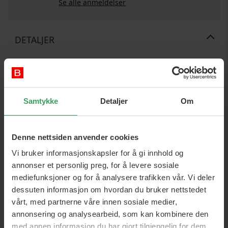
Se alle anmeldelser
DETALJER
Sku:
1713168933
Kategori:
Herre
Dufter
Deodorant
Spray
Gave
ideer
Gaver til ham
Samtykke
Detaljer
Om
Brands:
Old Spice
ml:
250 ml
Denne nettsiden anvender cookies
Vi bruker informasjonskapsler for å gi innhold og
annonser et personlig preg, for å levere sosiale
mediefunksjoner og for å analysere trafikken vår. Vi deler
OM PRODUKTET
dessuten informasjon om hvordan du bruker nettstedet
vårt, med partnerne våre innen sosiale medier,
Old Spice Deep Sea Deodorant Spray er den perfekte
annonsering og analysearbeid, som kan kombinere den
deodoranten for den moderne mannen som ønsker å føle
med annen informasjon du har gjort tilgjengelig for dem,