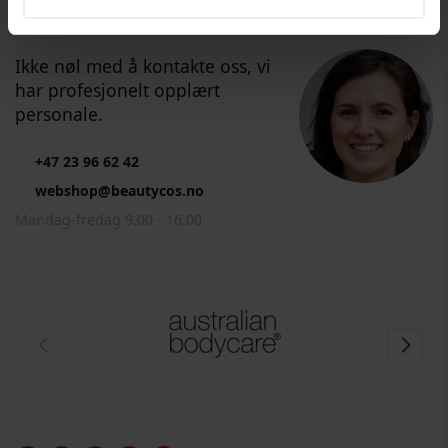
RÅDGIVNING FRA EKSPERTER
Ikke nøl med å kontakte oss, vi
har profesjonelt opplært
personale.
+47 23 96 62 42
webshop@beautycos.no
Mandag-fredag 9.00 - 16.00