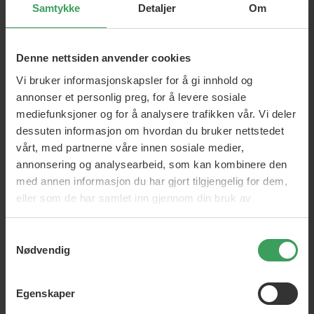
Samtykke
Detaljer
Om
Denne nettsiden anvender cookies
Vi bruker informasjonskapsler for å gi innhold og
annonser et personlig preg, for å levere sosiale
mediefunksjoner og for å analysere trafikken vår. Vi deler
dessuten informasjon om hvordan du bruker nettstedet
vårt, med partnerne våre innen sosiale medier,
annonsering og analysearbeid, som kan kombinere den
med annen informasjon du har gjort tilgjengelig for dem,
eller som de har samlet inn gjennom din bruk av
Old Spice
tjenestene deres.
Samtykkevalg
...er et amerikansk merke under selskapet Procter & Gamble.
Nødvendig
Selskapet ble grunnlagt i 1937 og fokuserer først og fremst
på pleieprodukter for menn. Selskapets visjon er å skape
produkter som kan stole på. Slagordet er derfor "Trusted
Egenskaper
Grooming, Since Forever".