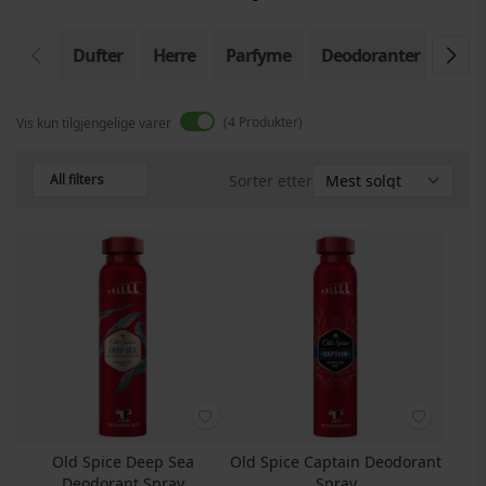
Dufter
Herre
Parfyme
Deodoranter
Eau 
4
Produkter
Vis kun tilgjengelige varer
All filters
Sorter etter
Old Spice Deep Sea
Old Spice Captain Deodorant
Deodorant Spray
Spray