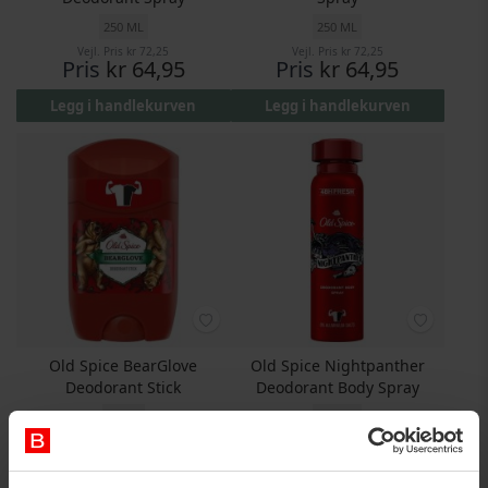
250 ML
250 ML
Vejl. Pris
kr 72,25
Vejl. Pris
kr 72,25
Pris
kr 64,95
Pris
kr 64,95
Legg i handlekurven
Legg i handlekurven
Old Spice BearGlove
Old Spice Nightpanther
Deodorant Stick
Deodorant Body Spray
50 ML
150 ML
Pris
kr 59,25
Pris
kr 41,95
Legg i handlekurven
Legg i handlekurven