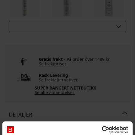
Buy All 3:
Gratis frakt
- På order över 1499 kr
Se fraktpriser
Rask Levering
Se fraktalternativer
SUPER RANGERT NETTBUTIKK
Se alle anmeldelser
DETALJER
Sku:
88033389159152