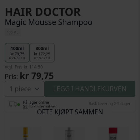
Gå til begynnelsen av bildegalleri
HAIR DOCTOR
Magic Mousse Shampoo
100 ML
100ml
300ml
kr 79,75
kr 172,25
kr 797,50 / 1L
kr 574,17 / 1L
Vejl. Pris
kr 114,50
kr 79,75
Pris
LEGG I HANDLEKURVEN
På lager online
Rask Levering 2-5 dager
Se fraktalternativer
OFTE KJØPT SAMMEN