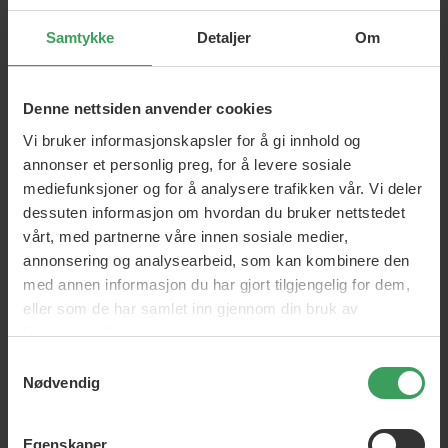
Kategori:
Hårpleie
Shampoo og balsam
Sjampo
Samtykke
Detaljer
Om
Brands:
Hair Doctor
Hårtype:
Normal hår
Denne nettsiden anvender cookies
ml:
100 ml
Vi bruker informasjonskapsler for å gi innhold og
Egenskaper:
Volume
Silikonefri
Beskyttende
annonser et personlig preg, for å levere sosiale
mediefunksjoner og for å analysere trafikken vår. Vi deler
OM PRODUKTET
dessuten informasjon om hvordan du bruker nettstedet
vårt, med partnerne våre innen sosiale medier,
Sjampo, på en måte du aldri har prøvd før.
annonsering og analysearbeid, som kan kombinere den
med annen informasjon du har gjort tilgjengelig for dem,
Deilig kremet sjampomousse som renser skånsomt og
skånsomt, samtidig som den booster håret med pleie,
eller som de har samlet inn gjennom din bruk av
volum og beskyttelse.
tjenestene deres.
Inneholder et verdifullt aktivstoffkompleks av inca inchi-
Samtykkevalg
Nødvendig
olje som er rik på omega 3, omega 6 og omega 9 fettsyrer,
silkeproteiner og panthenol - alt dette utfolder seg i en
innovativ skummende teknologi. Denne teknologien gir
Egenskaper
håret ekstra volum, vitalitet, en naturlig sunn glans og