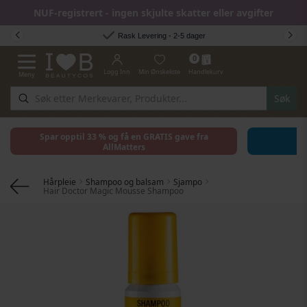
NUF-registrert - ingen skjulte skatter eller avgifter
Hopp til innhold
Rask Levering - 2-5 dager
0
Logg Inn
Min Ønskeliste
Handlekurv
Meny
Toggle Nav
Søk
Spar opptil 33 % og få en GRATIS gave fra
AllMatters
Hårpleie
Shampoo og balsam
Sjampo
Hair Doctor Magic Mousse Shampoo
Gå til slutten av bildegalleri