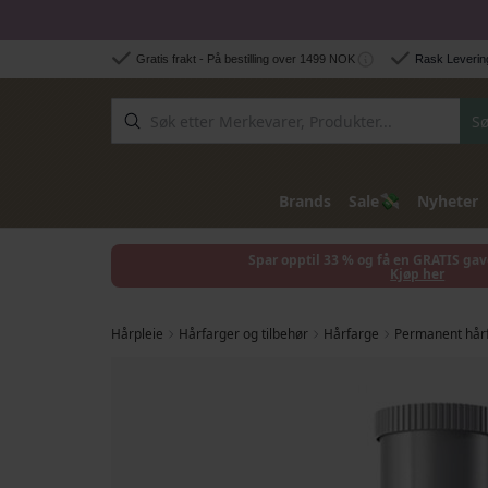
Hopp til innhold
Gratis frakt - På bestilling over 1499 NOK
Rask Levering
Sø
💸
Brands
Sale
Nyheter
Spar opptil 33 % og få en GRATIS gav
Kjøp her
Hårpleie
Hårfarger og tilbehør
Hårfarge
Permanent hår
Gå til slutten av bildegalleri