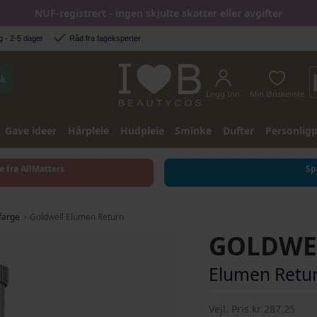
NUF-registrert - ingen skjulte skatter eller avgifter
 - 2-5 dager
Råd fra fageksperter
k
Logg Inn
Min Ønskeliste
Gave ideer
Hårpleie
Hudpleie
Sminke
Dufter
Personligp
e fra AllMatters
Sp
farge
Goldwell Elumen Return
GOLDWE
Elumen Retu
Vejl. Pris
kr 287,25