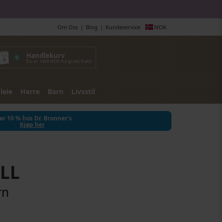
Om Oss
Blog
Kundeservice
NOK
Handlekurv
0
Du er 1499 NOK fra gratis frakt!
leie
Herre
Barn
Livsstil
ar 10 % hos Dr. Bronner's
Kjøp her
LL
rn