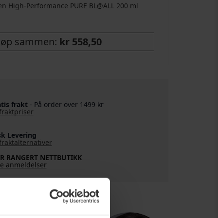
men High-Performance PURE BL@ALL
200 ml
jøp sammen:
kr 558,50
tis frakt
- På order över 1499 kr
fraktpriser
k Levering
fraktalternativer
R RANGERT NETTBUTIKK
le anmeldelser
RA EKSPERTER