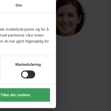
Om
takte oss, vi har
ært personale.
webshop@beautycos.no
iale mediefunksjoner og for å
 med partnerne våre innen
16.00
u har gjort tilgjengelig for
Markedsføring
Tillat alle cookies