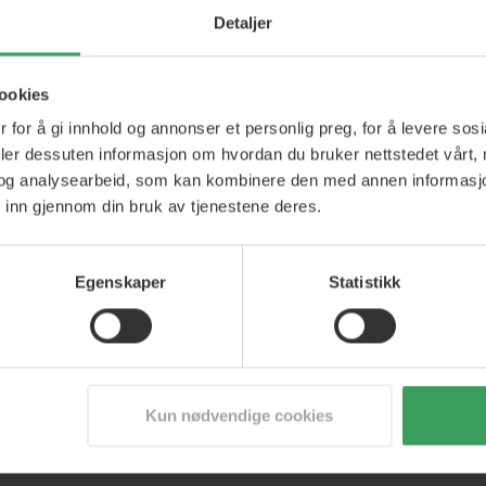
Detaljer
Ikke nøl med å kon
profesjonelt oppl
ookies
s hvis du ønsker å redusere
+47 23 96 62 42
 for å gi innhold og annonser et personlig preg, for å levere sos
deler dessuten informasjon om hvordan du bruker nettstedet vårt,
Mandag-fredag 9.00 - 
og analysearbeid, som kan kombinere den med annen informasjon d
uke den umiddelbart etter at du
 inn gjennom din bruk av tjenestene deres.
Egenskaper
Statistikk
0-30 minutter under varme.
til ikke mer farge kan fjernes fra
Kun nødvendige cookies