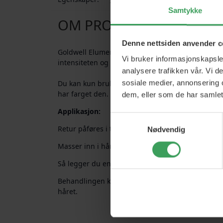
Samtykke
OM PRODUKTET
Denne nettsiden anvender c
Goldwell Elumen High-Performance RETURN bruke
Vi bruker informasjonskapsler
intensiteten og dybden på Elumen-hårfargen.
analysere trafikken vår. Vi 
sosiale medier, annonsering 
Du kan kun bruke den til Elumen-farger og må br
har farget den.
dem, eller som de har samlet
Applikasjon:
Samtykkevalg
Retur påføres i tørt hår.
Nødvendig
Masser inn i håret der du ønsker effekten.
Så legger du en pose rundt og lar den trekke i 2
Behandlingen kan gjentas til ønsket resultat eller 
håret.