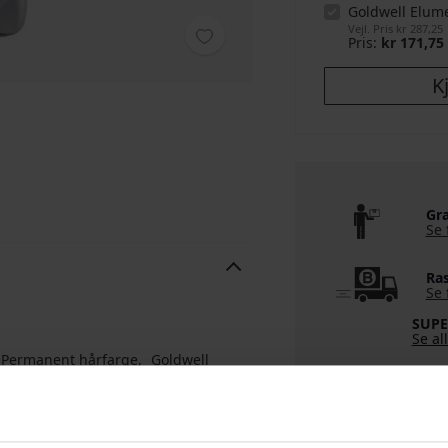
Goldwell Elu
Vejl. Pris
kr 287,25
Pris
kr 171,75
K
Gra
Se 
Ras
Se 
SUPE
Se al
Permanent hårfarge
Goldwell
RÅDGIVNING F