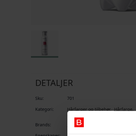
Gå til begynnelsen av bildegalleri
DETALJER
Sku:
701
Kategori:
Hårfarger og tilbehør
Hårfarge
Elumen hårfarver
Brands:
Goldwell
Egenskaper:
Uten ammoniak