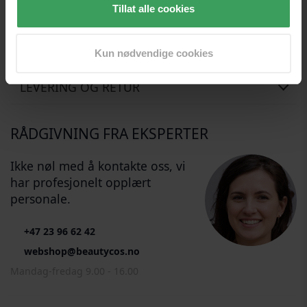
noen feil.
Tillat alle cookies
ANMELDELSER
Kun nødvendige cookies
LEVERING OG RETUR
RÅDGIVNING FRA EKSPERTER
Ikke nøl med å kontakte oss, vi
har profesjonelt opplært
personale.
+47 23 96 62 42
webshop@beautycos.no
Mandag-fredag 9.00 - 16.00