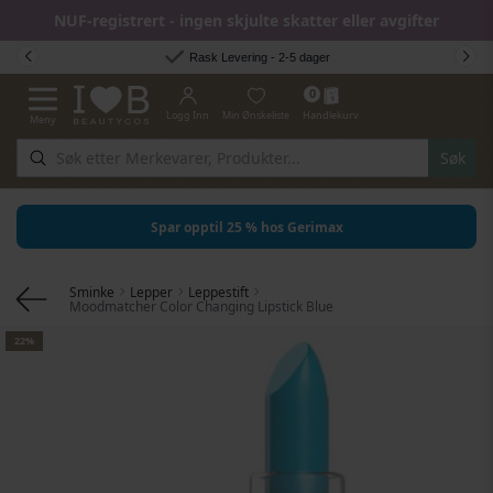
NUF-registrert - ingen skjulte skatter eller avgifter
Hopp til innhold
Rask Levering - 2-5 dager
0
Logg Inn
Min Ønskeliste
Handlekurv
Meny
Toggle Nav
Søk
Spar opptil 25 % hos Gerimax
Sminke
Lepper
Leppestift
Moodmatcher Color Changing Lipstick Blue
Gå til slutten av bildegalleri
22%