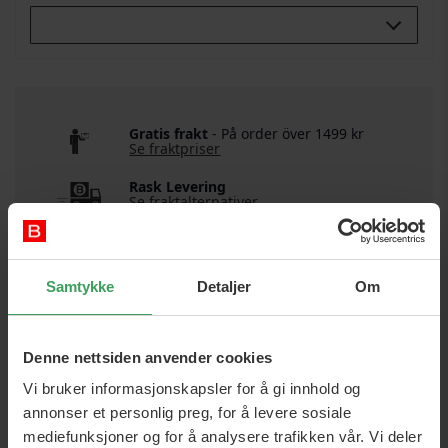
Buy All 3:
Gratis frakt
- På order över 1499 kr
Se fraktpriser
Rask Levering
Se fraktalternativer
SUPER RANGERT NETTBUTIKK
Se alle anmeldelser
Samtykke
Detaljer
Om
DETALJER
Denne nettsiden anvender cookies
Sku:
1700039448
Vi bruker informasjonskapsler for å gi innhold og
Kategori:
Sminke
Lepper
Leppestift
Hot - TikTok
annonser et personlig preg, for å levere sosiale
Brands:
Moodmatcher
mediefunksjoner og for å analysere trafikken vår. Vi deler