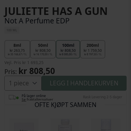
Gå til begynnelsen av bildegalleri
JULIETTE HAS A GUN
Not A Perfume EDP
100 ML
8ml
50ml
100ml
200ml
kr 263,75
kr 808,50
kr 808,50
kr 1 759,50
kr 35 166,67 / 1L
kr 16 170,00 / 1L
kr 8 085,00 / 1L
kr 8 797,50 / 1L
Vejl. Pris
kr 1 693,25
kr 808,50
Pris
LEGG I HANDLEKURVEN
På lager online
Rask Levering 2-5 dager
Se fraktalternativer
OFTE KJØPT SAMMEN