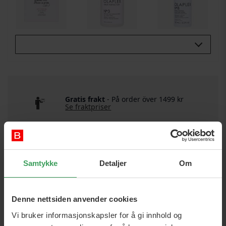
Buy All 3:
Gratis frakt
- På order över 1499 kr
Se fraktpriser
Rask Levering
Se fraktalternativer
SUPER RANGERT NETTBUTIKK
Se alle anmeldelser
Samtykke
Detaljer
Om
DETALJER
Denne nettsiden anvender cookies
Sku:
3770000002775
Vi bruker informasjonskapsler for å gi innhold og