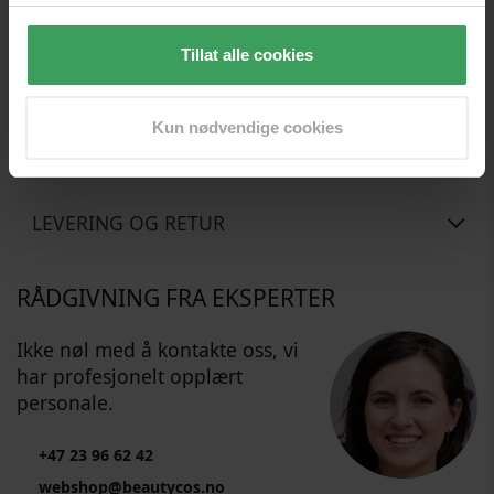
Tekstforfatterne våre har det veldig travelt for tiden. Så de fikk
Tillat alle cookies
litt hjelp av vår vennlige Beauty-Roboto, som gjorde sitt beste
for å oversette denne teksten, men han beklager hvis det er
noen feil.
Kun nødvendige cookies
ANMELDELSER
LEVERING OG RETUR
RÅDGIVNING FRA EKSPERTER
Ikke nøl med å kontakte oss, vi
har profesjonelt opplært
personale.
+47 23 96 62 42
webshop@beautycos.no