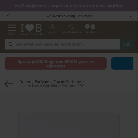
NUF-registrert - ingen skjulte skatter eller avgifter
Hopp til innhold
Rask Levering - 2-5 dager
0
Logg Inn
Min Ønskeliste
Handlekurv
Meny
Toggle Nav
Søk
Spar opptil 33 % og få en GRATIS gave fra
AllMatters
Dufter
Parfyme
Eau de Parfume
Juliette Has A Gun Not A Perfume EDP
Gå til slutten av bildegalleri