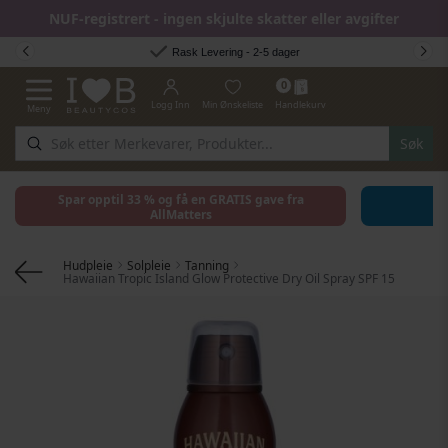
NUF-registrert - ingen skjulte skatter eller avgifter
Hopp til innhold
Rask Levering - 2-5 dager
0
Logg Inn
Min Ønskeliste
Handlekurv
Meny
Toggle Nav
Søk
Spar opptil 33 % og få en GRATIS gave fra
AllMatters
Hudpleie
Solpleie
Tanning
Hawaiian Tropic Island Glow Protective Dry Oil Spray SPF 15
Gå til slutten av bildegalleri