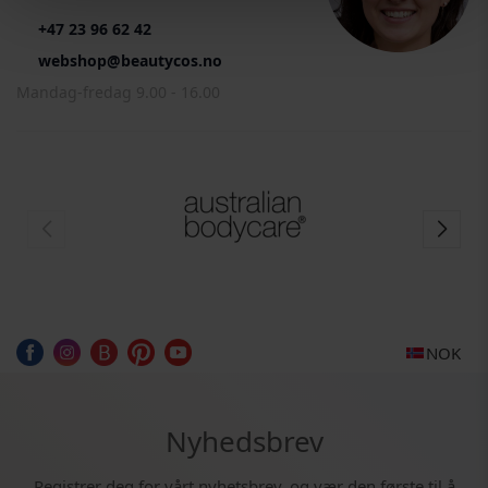
+47 23 96 62 42
webshop@beautycos.no
Mandag-fredag 9.00 - 16.00
NOK
Nyhedsbrev
Registrer deg for vårt nyhetsbrev, og vær den første til å