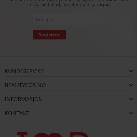
få skarpe tilbud, nyheter og inspirasjon
Registrer
KUNDESERVICE
FAQ
BEAUTYCOS.NO
Bestillingsstatus
Retur
Opphavsrett
INFORMASJON
Reklamasjon
Om Oss
Kontakt oss
Betalingsalternativer
KONTAKT
Levering
Brukerbetingelser
BEAUTYCOS
Personvernpolicy
Tel: +47 23 96 62 42