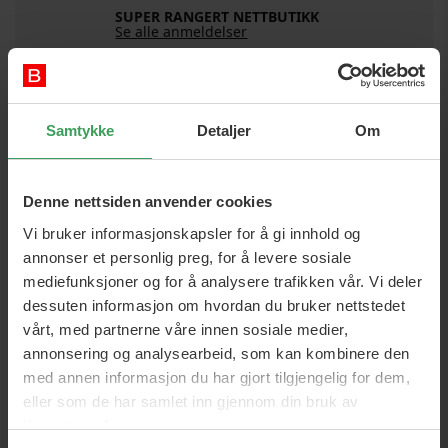
SUPER RANGERT NETTBUTIKK
Se alle anmeldelser
DETALJER
Samtykke
Detaljer
Om
Sku:
1753962268
Kategori:
Hudpleie
Solpleie
Sololje
Tanning
Denne nettsiden anvender cookies
Brands:
Hawaiien Tropic
Vi bruker informasjonskapsler for å gi innhold og
annonser et personlig preg, for å levere sosiale
ml:
177 ml
mediefunksjoner og for å analysere trafikken vår. Vi deler
Egenskaper:
Glans gir
Fuktighets
dessuten informasjon om hvordan du bruker nettstedet
vårt, med partnerne våre innen sosiale medier,
Hudtype:
Alle hudtyper
annonsering og analysearbeid, som kan kombinere den
Miljømerker:
Sustainable
med annen informasjon du har gjort tilgjengelig for dem,
eller som de har samlet inn gjennom din bruk av
tjenestene deres.