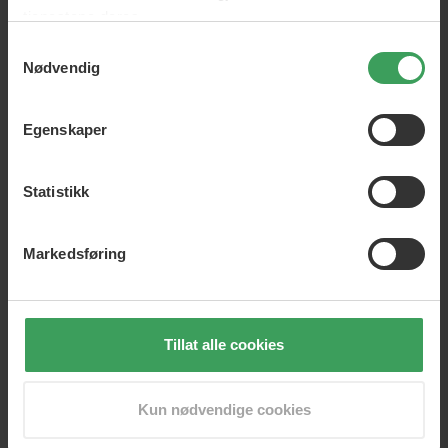
oppbevaring og transport.
tjenestene deres.
Rull- og lukkfunksjonen gir kompakt og reisevennlig
emballasje.
Samtykkevalg
Nødvendig
Intern fiksering holder verktøyet stabilt og på plass.
Slitesterkt utside og fôret innside minimerer slitasje,
riper og støt.
Egenskaper
Slik bruker du produktet
Rull ut matten på en tørr, flat overflate.
Statistikk
Plasser den påslåtte styleren på matten under bruk
for å beskytte overflaten.
Slå av styleren, la den avkjøles et øyeblikk, og legg
Markedsføring
den i etuiet. Den varmebestandige konstruksjonen
håndterer restvarme.
Rull opp og lukk, så er du klar til å ta den med på
farten.
Tillat alle cookies
Passer for
Designet for rettetang/styler i standard størrelse fra ghd.
Kun nødvendige cookies
Ideell for daglig oppbevaring og bruk på reise.