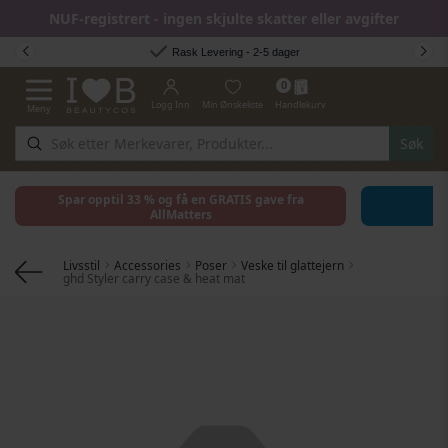
NUF-registrert - ingen skjulte skatter eller avgifter
Hopp til innhold
Rask Levering - 2-5 dager
0
Logg Inn
Min Ønskeliste
Handlekurv
Meny
Toggle Nav
Søk
Spar opptil 33 % og få en GRATIS gave fra
AllMatters
Livsstil
Accessories
Poser
Veske til glattejern
ghd Styler carry case & heat mat
Gå til slutten av bildegalleri