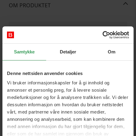
OM PRODUKTET
⭐ Oppbevaring og varmebeskyttelse i ett · Avtakbar
varmematte · Reisevennlig og robust
En smart 2-i-1-løsning som kombinerer et beskyttende
Samtykke
Detaljer
Om
etui med en varmebestandig matte. Utviklet for ghd-
stylere, slik at du kan style håret trygt, beskytte overflater
mot varme og pakke bort rettetangen – selv når den
Denne nettsiden anvender cookies
fortsatt er varm. Rulledesignet gjør den enkel å bære i
Vi bruker informasjonskapsler for å gi innhold og
vesken, mens det slitesterke materialet beskytter styleren
mot hverdagslige riper og støt.
annonser et personlig preg, for å levere sosiale
mediefunksjoner og for å analysere trafikken vår. Vi deler
Fordeler
dessuten informasjon om hvordan du bruker nettstedet
vårt, med partnerne våre innen sosiale medier,
Varmebestandig matte beskytter bord- og
baderomsoverflater under styling.
annonsering og analysearbeid, som kan kombinere den
Avtakbar matte for fleksibel bruk og enkel rengjøring.
med annen informasjon du har gjort tilgjengelig for dem,
Beskyttende etui holder styleren din trygg under
eller som de har samlet inn gjennom din bruk av