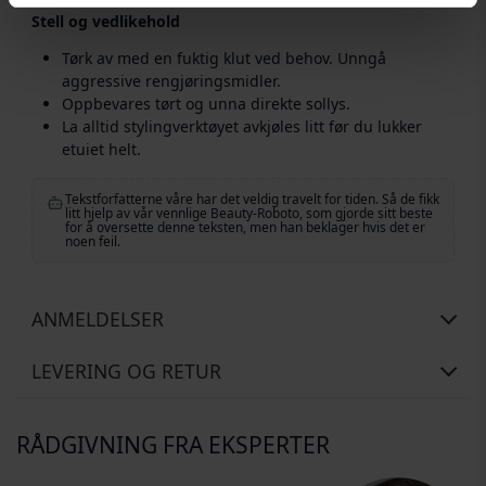
Stell og vedlikehold
Tørk av med en fuktig klut ved behov. Unngå
aggressive rengjøringsmidler.
Oppbevares tørt og unna direkte sollys.
La alltid stylingverktøyet avkjøles litt før du lukker
etuiet helt.
Tekstforfatterne våre har det veldig travelt for tiden. Så de fikk
litt hjelp av vår vennlige Beauty-Roboto, som gjorde sitt beste
for å oversette denne teksten, men han beklager hvis det er
noen feil.
ANMELDELSER
LEVERING OG RETUR
RÅDGIVNING FRA EKSPERTER