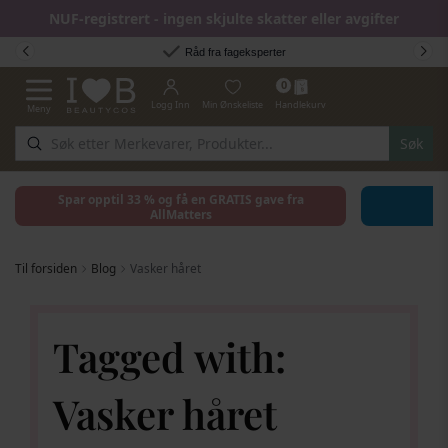
NUF-registrert - ingen skjulte skatter eller avgifter
Hopp til innhold
Råd fra fageksperter
0
Logg Inn
Min Ønskeliste
Handlekurv
Meny
Toggle Nav
Søk
Spar opptil 33 % og få en GRATIS gave fra
AllMatters
Til forsiden
Blog
Vasker håret
Tagged with:
Vasker håret