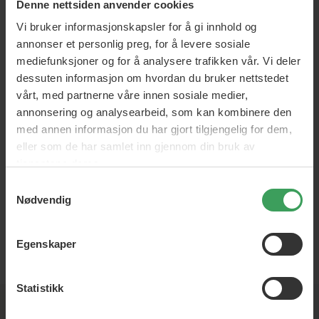
Denne nettsiden anvender cookies
Nå er du klar, du har gjort
Vi bruker informasjonskapsler for å gi innhold og
“sluttvasken”, hva nå? Du vil
annonser et personlig preg, for å levere sosiale
nå lære å vaske og style
mediefunksjoner og for å analysere trafikken vår. Vi deler
håret med Curly Girl-
metoden i fem trinn. Husk at
dessuten informasjon om hvordan du bruker nettstedet
håret ditt mest sannsynlig er
Les mer
vårt, med partnerne våre innen sosiale medier,
99 prosent skadet, for
annonsering og analysearbeid, som kan kombinere den
eksempel fra hårfarging,
varmeskader, børsting osv.
med annen informasjon du har gjort tilgjengelig for dem,
Curly Girl Method er en
eller som de har samlet inn gjennom din bruk av
prosess som egner seg for
tjenestene deres.
noen raske resultater […]
Samtykkevalg
Nødvendig
Egenskaper
NOK
Statistikk