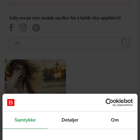
Følg oss på våre sosiale medier for å holde deg oppdatert!
Samtykke
Detaljer
Om
31st Oktober 2023
Fra vask til styling