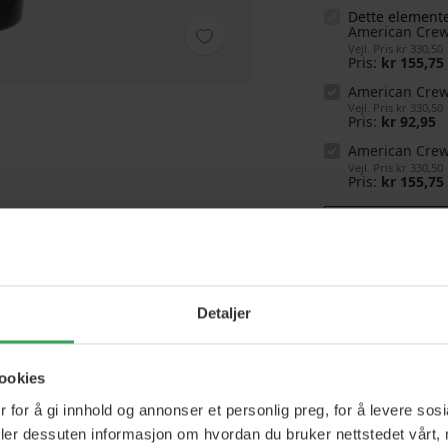
Dette elemente
American Cre
Vejl. Pris
kr 330,50
Pris
kr 155,75
American Crew 
Vejl. Pris
kr 330,50
Pris
kr 92,95
American Cre
Vejl. Pris
kr 330,50
Pris
kr 155,75
B
Detaljer
Gra
Se 
ookies
 for å gi innhold og annonser et personlig preg, for å levere sos
Ras
Se 
deler dessuten informasjon om hvordan du bruker nettstedet vårt,