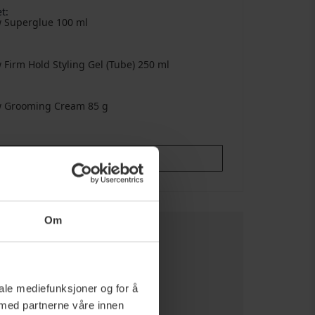
t:
w Superglue
100 ml
Firm Hold Styling Gel (Tube)
250 ml
w Grooming Cream
85 g
uy Together:
kr 404,45
Om
tis frakt
- På order över 1499 kr
fraktpriser
iale mediefunksjoner og for å
k Levering
fraktalternativer
 med partnerne våre innen