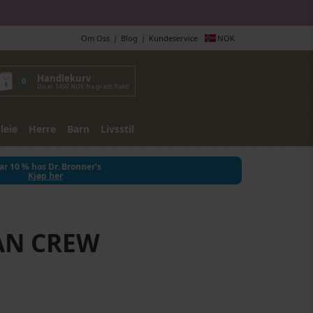
Om Oss
Blog
Kundeservice
NOK
Handlekurv
0
Du er 1499 NOK fra gratis frakt!
leie
Herre
Barn
Livsstil
ar 10 % hos Dr. Bronner's
Kjøp her
AN CREW