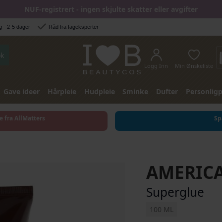
NUF-registrert - ingen skjulte skatter eller avgifter
 - 2-5 dager
Råd fra fageksperter
k
Logg Inn
Min Ønskeliste
Gave ideer
Hårpleie
Hudpleie
Sminke
Dufter
Personligp
e fra AllMatters
Sp
AMERIC
Superglue
100 ML