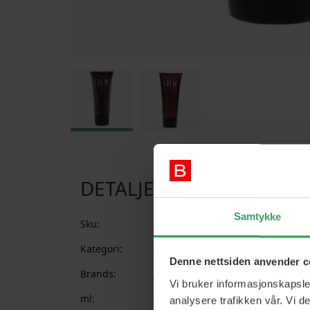
Gå til begynnelsen av bildegalleri
DETALJER
Samtykke
Sku:
239
Kategori:
Herre
Hårstyling
Gelé
Denne nettsiden anvender c
Brands:
American Crew
Vi bruker informasjonskapsler
ml:
100 ml
analysere trafikken vår. Vi 