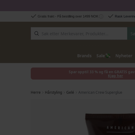
Hopp til innhold
Gratis frakt - På bestilling over 1499 NOK
Rask Levering
Sø
💸
Brands
Sale
Nyheter
Spar opptil 33 % og få en GRATIS gav
Kjøp her
Herre
Hårstyling
Gelé
American Crew Superglue
Gå til slutten av bildegalleri