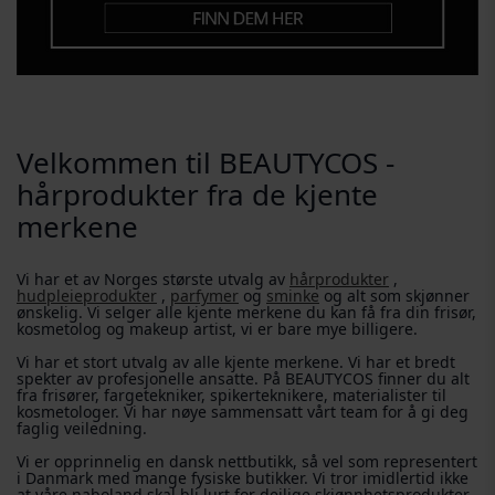
Velkommen til BEAUTYCOS -
hårprodukter fra de kjente
merkene
Vi har et av Norges største utvalg av
hårprodukter
,
hudpleieprodukter
,
parfymer
og
sminke
og alt som skjønner
ønskelig. Vi selger alle kjente merkene du kan få fra din frisør,
kosmetolog og makeup artist, vi er bare mye billigere.
Vi har et stort utvalg av alle kjente merkene. Vi har et bredt
spekter av profesjonelle ansatte. På BEAUTYCOS finner du alt
fra frisører, fargetekniker, spikerteknikere, materialister til
kosmetologer. Vi har nøye sammensatt vårt team for å gi deg
faglig veiledning.
Vi er opprinnelig en dansk nettbutikk, så vel som representert
i Danmark med mange fysiske butikker. Vi tror imidlertid ikke
at våre naboland skal bli lurt for deilige skjønnhetsprodukter.