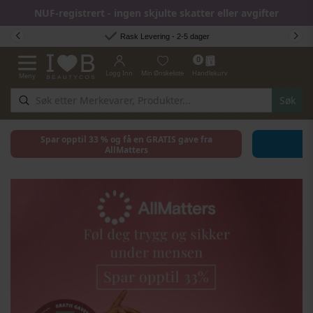
NUF-registrert - ingen skjulte skatter eller avgifter
Hopp til innhold
Rask Levering - 2-5 dager
0
Logg Inn
Min Ønskeliste
Handlekurv
Meny
Toggle Nav
Søk
Spar opptil 33 % og få en GRATIS gave fra
AllMatters