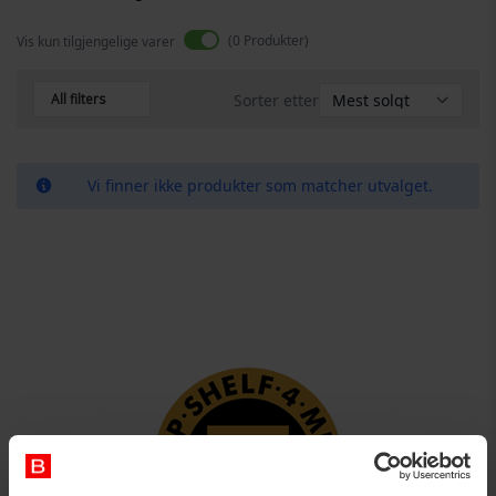
0
Produkter
Vis kun tilgjengelige varer
All filters
Sorter etter
Vi finner ikke produkter som matcher utvalget.