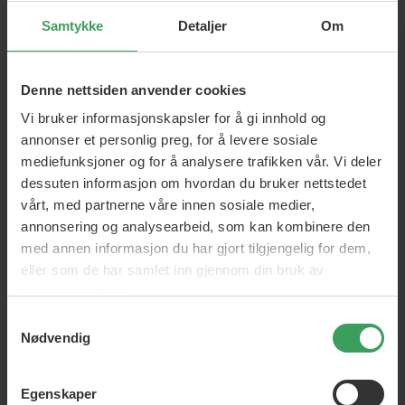
Samtykke
Detaljer
Om
Top Shelf 4 For Men
Denne nettsiden anvender cookies
Vi bruker informasjonskapsler for å gi innhold og
...DET moderne kosmetikkmerket for menn.
Top Shelf 4 For
annonser et personlig preg, for å levere sosiale
Men
fokuserer på pleieprodukter av høy kvalitet for hår,
mediefunksjoner og for å analysere trafikken vår. Vi deler
skjegg og hud. Selvfølgelig trenger skjegget spesiell omsorg
dessuten informasjon om hvordan du bruker nettstedet
for å holde det mykt og smidig.
vårt, med partnerne våre innen sosiale medier,
Med produktene fra
Top Shelf 4 For Men
blir daglig
annonsering og analysearbeid, som kan kombinere den
barbering og styling av skjegget en nytelse.
med annen informasjon du har gjort tilgjengelig for dem,
Høykvalitetsprodukter for krevende og moderne menn,
eller som de har samlet inn gjennom din bruk av
hundre prosent "skreddersydd" til den moderne mannens
tjenestene deres.
behov.
Samtykkevalg
Nødvendig
Egenskaper