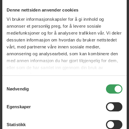
Denne nettsiden anvender cookies
Vi bruker informasjonskapsler for å gi innhold og
annonser et personlig preg, for å levere sosiale
mediefunksjoner og for å analysere trafikken vår. Vi deler
dessuten informasjon om hvordan du bruker nettstedet
vårt, med partnerne våre innen sosiale medier,
annonsering og analysearbeid, som kan kombinere den
med annen informasjon du har gjort tilgjengelig for dem,
eller som de har samlet inn gjennom din bruk av
tjenestene deres.
Samtykkevalg
Toni & Guy
Nødvendig
...lager profesjonelle hårpleie- og stylingprodukter som kan
brukes av alle. Merket ble grunnlagt i 1963 da Toni og Guy
Egenskaper
Mascolo åpnet sin første salong i London. Siden den gang har
merket vokst til et av verdens ledende hårmerker. Hennes
Statistikk
kunnskap og erfaring kommer fra hennes egen salong og