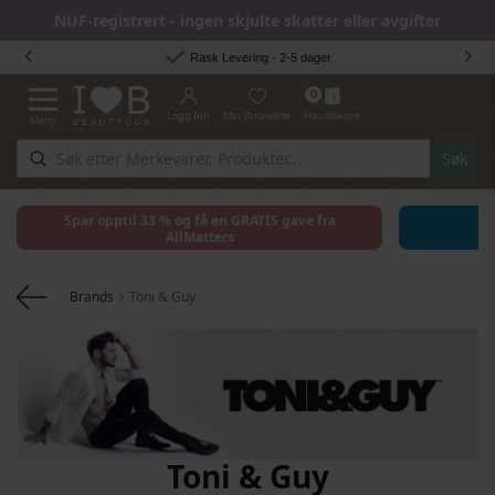
NUF-registrert - ingen skjulte skatter eller avgifter
Hopp til innhold
Rask Levering - 2-5 dager
0
Logg Inn
Min Ønskeliste
Handlekurv
Meny
Toggle Nav
Søk
Spar opptil 33 % og få en GRATIS gave fra
AllMatters
Brands
Toni & Guy
Toni & Guy