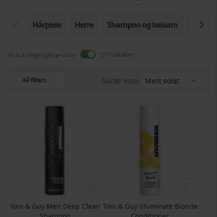
Hårpleie
Herre
Shampoo og balsam
Hår sty
3
Produkter
Vis kun tilgjengelige varer
All filters
Sorter etter
Toni & Guy Men Deep Clean
Toni & Guy Illuminate Blonde
Shampoo
Conditioner