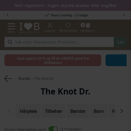
NUF-registrert - ingen skjulte skatter eller avgifter
Hopp til innhold
Rask Levering - 2-5 dager
0
Logg Inn
Min Ønskeliste
Handlekurv
Meny
Toggle Nav
Søk
Spar opptil 33 % og få en GRATIS gave fra
AllMatters
Brands
The Knot Dr.
The Knot Dr.
Hårpleie
Tilbehør
Børster
Barn
Hårpleie
3
Produkter
Vis kun tilgjengelige varer