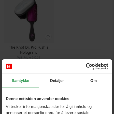
The Knot Dr. Pro Fushia
Holografic
Vejl. Pris
kr 280,25
Pris
kr 251,75
Legg i handlekurven
Samtykke
Detaljer
Om
Denne nettsiden anvender cookies
Vi bruker informasjonskapsler for å gi innhold og
annonser et personlig preg, for å levere sosiale