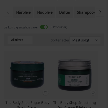
Hårpleie
Hudpleie
Dufter
Shampoo og bals
5
Produkter
Vis kun tilgjengelige varer
All filters
Sorter etter
The Body Shop Sugar Body
The Body Shop Smoothing
Scrub Argan
Day Cream Edelweiss