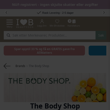
NUF-registrert - ingen skjulte skatter eller avgifter
Hopp til innhold
Rask Levering - 2-5 dager
0
Logg Inn
Min Ønskeliste
Handlekurv
Meny
Toggle Nav
Søk
Spar opptil 33 % og få en GRATIS gave fra
AllMatters
Brands
The Body Shop
The Body Shop