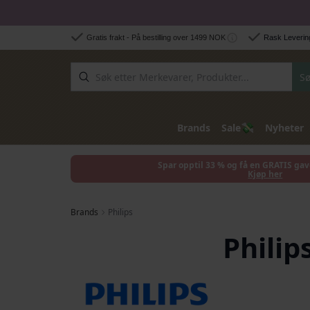
Hopp til innhold
Gratis frakt - På bestilling over 1499 NOK
Rask Levering
Sø
💸
Brands
Sale
Nyheter
Spar opptil 33 % og få en GRATIS gav
Kjøp her
Brands
Philips
Philip