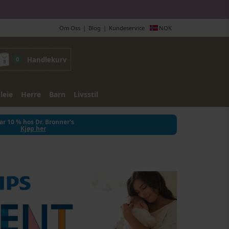
Om Oss
Blog
Kundeservice
NOK
0
Handlekurv
leie
Herre
Barn
Livsstil
ar 10 % hos Dr. Bronner's
Kjøp her