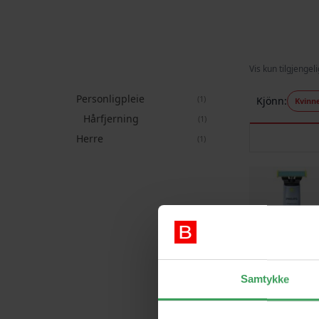
Vis kun tilgjengel
Personligpleie
produkt
1
Kjönn
Kvinn
Hårfjerning
produkt
1
Herre
produkt
1
Samtykke