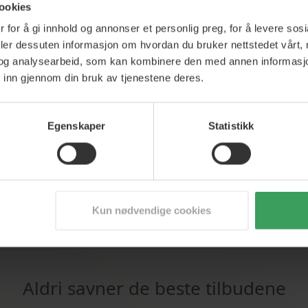
ade First Shave
ookies
s
kr 474,50
r 287,25
 for å gi innhold og annonser et personlig preg, for å levere sos
deler dessuten informasjon om hvordan du bruker nettstedet vårt,
andlekurven
og analysearbeid, som kan kombinere den med annen informasjon d
 inn gjennom din bruk av tjenestene deres.
Egenskaper
Statistikk
Kun nødvendige cookies
Aldri savner de beste tilbudene