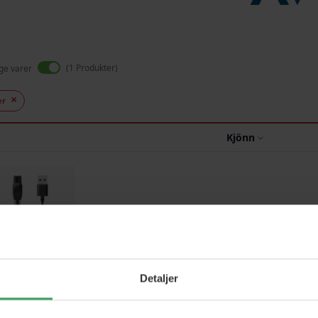
1
Produkter
ige varer
er
Kjönn
Detaljer