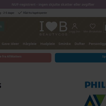
NUF-registrert - ingen skjulte skatter eller avgifter
 - 2-5 dager
Råd fra fageksperter
k
Logg Inn
Min Ønskeliste
Gave ideer
Hårpleie
Hudpleie
Sminke
Dufter
Personligp
e fra AllMatters
Sp
s