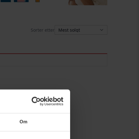
Sorter etter
Om