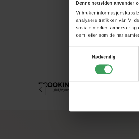
Philips OneBl
Denne nettsiden anvender c
Vejl. Pri
Pris
k
Vi bruker informasjonskapsler
analysere trafikken vår. Vi 
Legg i h
sosiale medier, annonsering 
dem, eller som de har samlet
Samtykkevalg
Nødvendig