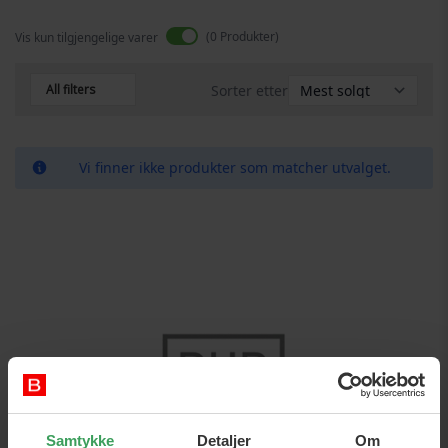
0
Produkter
Vis kun tilgjengelige varer
All filters
Sorter etter
Vi finner ikke produkter som matcher utvalget.
Samtykke
Detaljer
Om