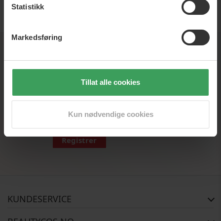
Statistikk
NOK
Markedsføring
Nyhedsbrev
Tillat alle cookies
Registrer deg for vårt nyhetsbrev, og vær den første til å
få skarpe tilbud, nyheter og inspirasjon
Kun nødvendige cookies
Registrer
KUNDESERVICE
FAQ