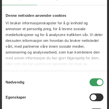
Denne nettsiden anvender cookies
Vi bruker informasjonskapsler for å gi innhold og
PHD Skin Care
annonser et personlig preg, for å levere sosiale
...har utviklet et innovativt og unikt design for sine produkter.
mediefunksjoner og for å analysere trafikken vår. Vi deler
Never Miss A Spot-produktene kommer med en "stav" eller
dessuten informasjon om hvordan du bruker nettstedet
"applikasjonsarm" som lar deg enkelt nå alt på kroppen.
vårt, med partnerne våre innen sosiale medier,
annonsering og analysearbeid, som kan kombinere den
Produktene kan brukes av alle og lages som både
med annen informasjon du har gjort tilgjengelig for dem,
selvbrunings- og SPF-produkter.
PHD Hudpleieprodukter
er
eller som de har samlet inn gjennom din bruk av
nøye behandlet og inneholder ikke parabener.
tjenestene deres.
Samtykkevalg
Nødvendig
Egenskaper