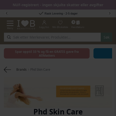
NUF-registrert - ingen skjulte skatter eller avgifter
Hopp til innhold
Rask Levering - 2-5 dager
0
Logg Inn
Min Ønskeliste
Handlekurv
Meny
Toggle Nav
Søk
Spar opptil 33 % og få en GRATIS gave fra
AllMatters
Brands
Phd Skin Care
Phd Skin Care