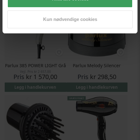
GRATIS FRAKT
Kun nødvendige cookies
Parlux 385 POWER LIGHT Grå
Parlux Melody Silencer
Vejl. Pris
kr 2 657,00
Pris
kr 1 570,00
Pris
kr 298,50
Legg i handlekurven
Legg i handlekurven
GRATIS FRAKT