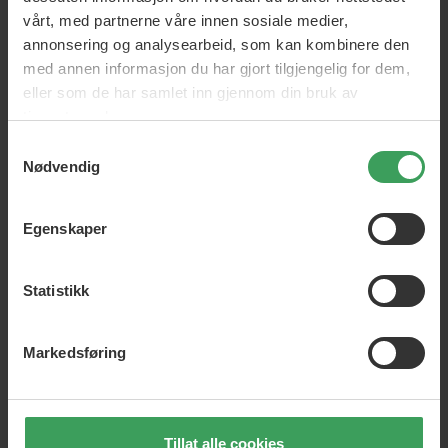
Parlux 1800 Eco Grønn
Parlux 3800 Ceramic & Ionic
vårt, med partnerne våre innen sosiale medier,
Edition Grå
Vejl. Pris
kr 1 570,00
Vejl. Pris
kr 2 438,50
annonsering og analysearbeid, som kan kombinere den
Pris
kr 1 083,95
Pris
kr 1 414,25
med annen informasjon du har gjort tilgjengelig for dem,
Legg i handlekurven
Legg i handlekurven
eller som de har samlet inn gjennom din bruk av
tjenestene deres.
GRATIS FRAKT
GRATIS FRAKT
Samtykkevalg
Nødvendig
Egenskaper
Statistikk
Parlux 385 POWER LIGHT
Parlux 385 POWER LIGHT
Hvit
Lilla
Markedsføring
Vejl. Pris
kr 2 657,00
Vejl. Pris
kr 2 657,00
Pris
kr 1 570,00
Pris
kr 1 570,00
Legg i handlekurven
Legg i handlekurven
Tillat alle cookies