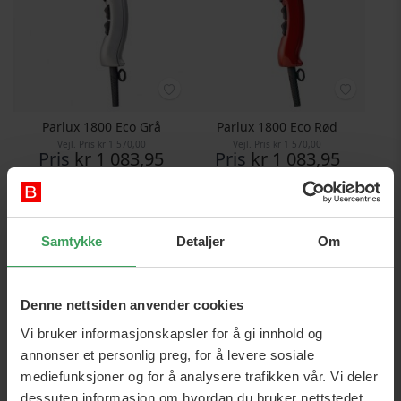
Parlux 1800 Eco Grå
Parlux 1800 Eco Rød
Vejl. Pris
kr 1 570,00
Vejl. Pris
kr 1 570,00
Pris
kr 1 083,95
Pris
kr 1 083,95
Legg i handlekurven
Legg i handlekurven
Samtykke
Detaljer
Om
Denne nettsiden anvender cookies
Vi bruker informasjonskapsler for å gi innhold og
annonser et personlig preg, for å levere sosiale
mediefunksjoner og for å analysere trafikken vår. Vi deler
dessuten informasjon om hvordan du bruker nettstedet