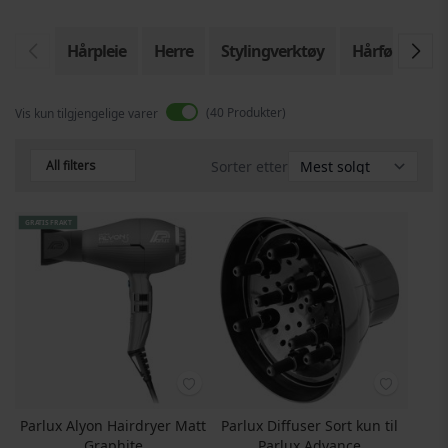
Hårpleie
Herre
Stylingverktøy
Hårføner
40
Produkter
Vis kun tilgjengelige varer
All filters
Sorter etter
GRATIS FRAKT
Parlux Alyon Hairdryer Matt
Parlux Diffuser Sort kun til
Graphite
Parlux Advance