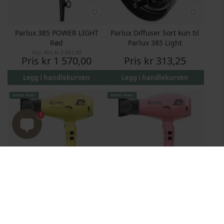
Parlux 385 POWER LIGHT
Parlux Diffuser Sort kun til
Rød
Parlux 385 Light
Vejl. Pris
kr 2 657,00
Pris
kr 1 570,00
Pris
kr 313,25
Legg i handlekurven
Legg i handlekurven
GRATIS FRAKT
GRATIS FRAKT
1
Parlux Alyon Hairdryer
Parlux Alyon Hairdryer Pink
Yellow
Pris
kr 1 776,25
Pris
kr 1 964,95