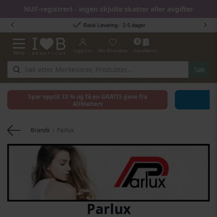
NUF-registrert - ingen skjulte skatter eller avgifter
Hopp til innhold
Rask Levering - 2-5 dager
0
Logg Inn
Min Ønskeliste
Handlekurv
Meny
Toggle Nav
Søk
Spar opptil 33 % og få en GRATIS gave fra
AllMatters
Brands
Parlux
Parlux