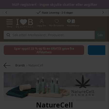
NUF-registrert - ingen skjulte skatter eller avgifter
Hopp til innhold
Rask Levering - 2-5 dager
0
Logg Inn
Min Ønskeliste
Handlekurv
Meny
Toggle Nav
Søk
Spar opptil 33 % og få en GRATIS gave fra
AllMatters
Brands
NatureCell
NatureCell