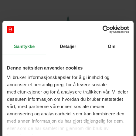
Samtykke
Detaljer
Om
Denne nettsiden anvender cookies
NatureCell
Vi bruker informasjonskapsler for å gi innhold og
annonser et personlig preg, for å levere sosiale
...bedriften er basert på en solid kunnskapsbase bygget i
mediefunksjoner og for å analysere trafikken vår. Vi deler
samarbeid med flere bedrifter som har jobbet med hamp
dessuten informasjon om hvordan du bruker nettstedet
siden 2006. NatureCell selger hudpleieprodukter med CBD. Vi
vårt, med partnerne våre innen sosiale medier,
mener fordelene med CBD bør være tilgjengelig for flere
annonsering og analysearbeid, som kan kombinere den
mennesker. CBD utvinnes fra hampblader og aktiverer
med annen informasjon du har gjort tilgjengelig for dem,
naturlig kroppens endocannabinoidsystem.
eller som de har samlet inn gjennom din bruk av
Vi tror at implementering av
CBD-hudpleie
og fullspektrede
tjenestene deres.