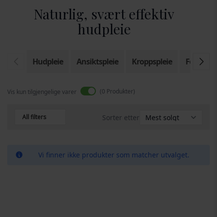
Naturlig, svært effektiv
hudpleie
Hudpleie
Ansiktspleie
Kroppspleie
Fot- & H
0
Produkter
Vis kun tilgjengelige varer
All filters
Sorter etter
Vi finner ikke produkter som matcher utvalget.