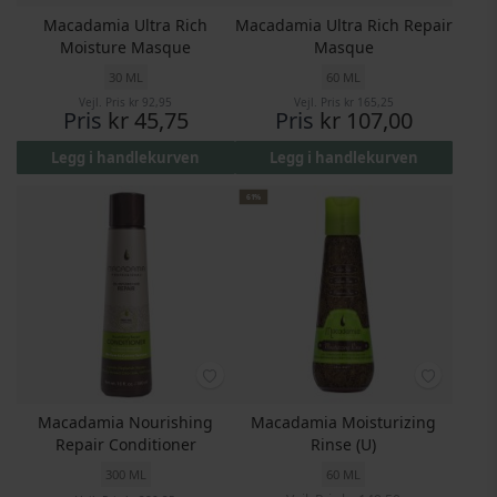
Macadamia Ultra Rich
Macadamia Ultra Rich Repair
Moisture Masque
Masque
30 ML
60 ML
Vejl. Pris
kr 92,95
Vejl. Pris
kr 165,25
Pris
kr 45,75
Pris
kr 107,00
Legg i handlekurven
Legg i handlekurven
61%
Macadamia Nourishing
Macadamia Moisturizing
Repair Conditioner
Rinse (U)
300 ML
60 ML