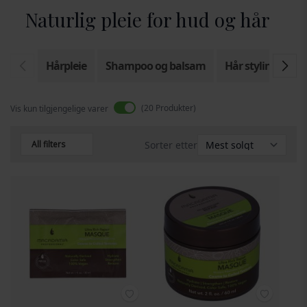
Naturlig pleie for hud og hår
Hårpleie
Shampoo og balsam
Hår styling
H
20
Produkter
Vis kun tilgjengelige varer
All filters
Sorter etter