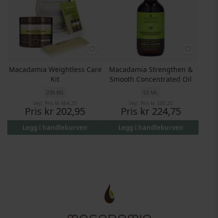
Macadamia Weightless Care
Macadamia Strengthen &
Kit
Smooth Concentrated Oil
236 ML
53 ML
Vejl. Pris
kr 464,25
Vejl. Pris
kr 330,25
Pris
kr 202,95
Pris
kr 224,75
Legg i handlekurven
Legg i handlekurven