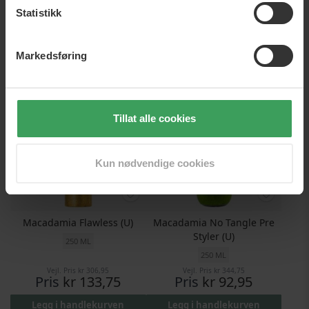
236 ML
Statistikk
Vejl. Pris
kr 829,25
Vejl. Pris
kr 280,25
Pris
kr 611,95
Pris
kr 147,95
Markedsføring
Legg i handlekurven
Legg i handlekurven
Tillat alle cookies
Kun nødvendige cookies
Macadamia Flawless (U)
Macadamia No Tangle Pre
Styler (U)
250 ML
250 ML
Vejl. Pris
kr 306,95
Vejl. Pris
kr 344,75
Pris
kr 133,75
Pris
kr 92,95
Legg i handlekurven
Legg i handlekurven