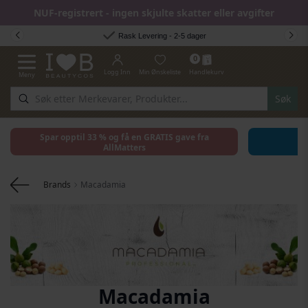
NUF-registrert - ingen skjulte skatter eller avgifter
Hopp til innhold
Rask Levering - 2-5 dager
0
Logg Inn
Min Ønskeliste
Handlekurv
Meny
Toggle Nav
Søk
Spar opptil 33 % og få en GRATIS gave fra
AllMatters
Brands
Macadamia
Macadamia