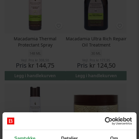
Macadamia Thermal
Macadamia Ultra Rich Repair
Protectant Spray
Oil Treatment
148 ML
30 ML
Vejl. Pris
kr 308,50
Vejl. Pris
kr 177,95
Pris
kr 144,75
Pris
kr 124,50
Legg i handlekurven
Legg i handlekurven
Samtykke
Detaljer
Om