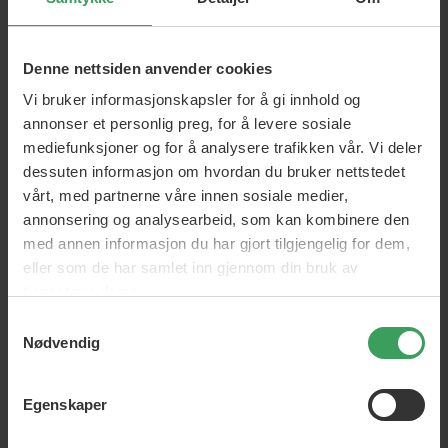
Macadamia Weightless
Macadamia Nourishing
Moisture Conditioner
Repair Masque
Denne nettsiden anvender cookies
300 ML
236 ML
Vi bruker informasjonskapsler for å gi innhold og
Vejl. Pris
kr 280,25
Vejl. Pris
kr 448,50
Pris
kr 187,25
Pris
kr 223,50
annonser et personlig preg, for å levere sosiale
mediefunksjoner og for å analysere trafikken vår. Vi deler
Legg i handlekurven
Legg i handlekurven
dessuten informasjon om hvordan du bruker nettstedet
vårt, med partnerne våre innen sosiale medier,
annonsering og analysearbeid, som kan kombinere den
med annen informasjon du har gjort tilgjengelig for dem,
eller som de har samlet inn gjennom din bruk av
tjenestene deres.
Samtykkevalg
Nødvendig
Macadamia Nourishing
Macadamia Weightless
Egenskaper
Moisture Masque
Moisture Leave-In
Conditioning Mist
500 ML