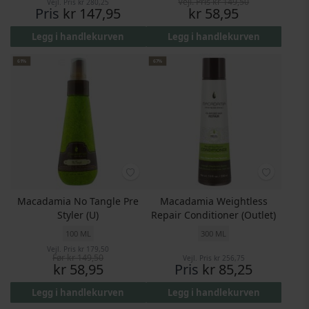
Vejl. Pris
kr 149,50
Vejl. Pris
kr 280,25
Pris
Pris
kr 147,95
kr 58,95
Legg i handlekurven
Legg i handlekurven
61%
67%
Macadamia No Tangle Pre
Macadamia Weightless
Styler (U)
Repair Conditioner (Outlet)
100 ML
300 ML
Vejl. Pris
kr 179,50
Før
kr 149,50
Vejl. Pris
kr 256,75
Pris
kr 58,95
Pris
kr 85,25
Legg i handlekurven
Legg i handlekurven