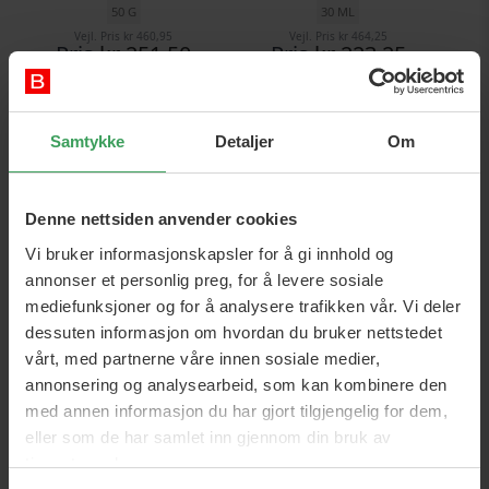
50 G
30 ML
Vejl. Pris
kr 460,95
Vejl. Pris
kr 464,25
Pris
kr 251,50
Pris
kr 223,25
Legg i handlekurven
Legg i handlekurven
Samtykke
Detaljer
Om
Denne nettsiden anvender cookies
Vi bruker informasjonskapsler for å gi innhold og
annonser et personlig preg, for å levere sosiale
mediefunksjoner og for å analysere trafikken vår. Vi deler
dessuten informasjon om hvordan du bruker nettstedet
Lancaster Youth Protection
Lancaster Sun Beauty Body
vårt, med partnerne våre innen sosiale medier,
Sun Clear & Tinted Stick
Milk SPF 30
annonsering og analysearbeid, som kan kombinere den
SPF50
100 ML
med annen informasjon du har gjort tilgjengelig for dem,
12 G
eller som de har samlet inn gjennom din bruk av
Vejl. Pris
kr 568,95
Vejl. Pris
kr 423,75
Pris
kr 291,95
Pris
kr 221,75
tjenestene deres.