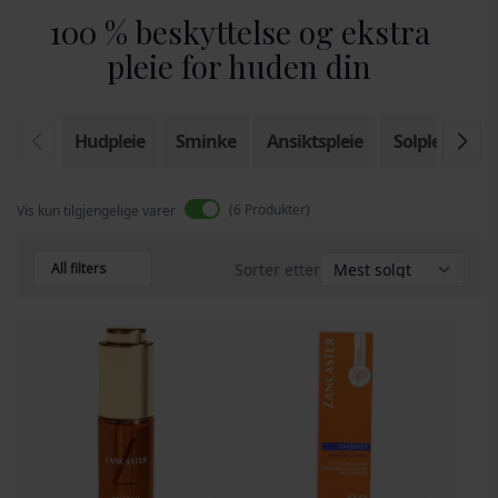
100 % beskyttelse og ekstra
pleie for huden din
Hudpleie
Sminke
Ansiktspleie
Solpleie
A
6
Produkter
Vis kun tilgjengelige varer
All filters
Sorter etter