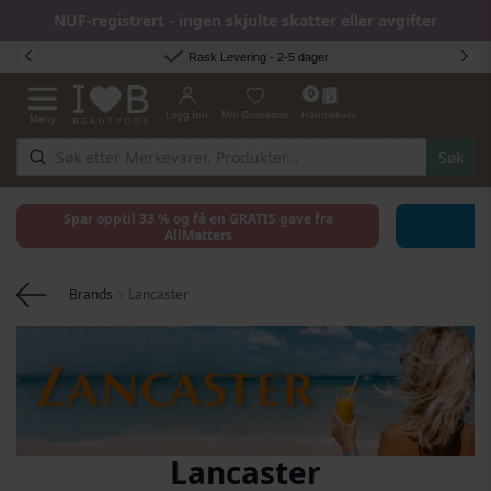
NUF-registrert - ingen skjulte skatter eller avgifter
Hopp til innhold
Rask Levering - 2-5 dager
0
Logg Inn
Min Ønskeliste
Handlekurv
Meny
Toggle Nav
Søk
Spar opptil 33 % og få en GRATIS gave fra
AllMatters
Brands
Lancaster
Lancaster