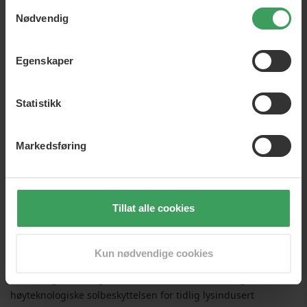
Samtykkevalg
Legg i handlekurven
Legg i handlekurven
Nødvendig
Egenskaper
Statistikk
Markedsføring
Tillat alle cookies
Lancaster
Solbeskyttelsesspesialisten LANCASTER med omfattende,
Kun nødvendige cookies
beskyttende solpleieløsninger for enhver hudtype og enhver
anledning. Samtidig forhindrer den omfattende og
høyteknologiske solbeskyttelsen for tidlig lysindusert