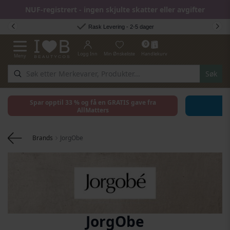
NUF-registrert - ingen skjulte skatter eller avgifter
Hopp til innhold
Rask Levering - 2-5 dager
0
Logg Inn
Min Ønskeliste
Handlekurv
Meny
Toggle Nav
Søk
Spar opptil 33 % og få en GRATIS gave fra
AllMatters
Brands
JorgObe
JorgObe