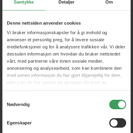
Jorgobe tilbyr et bredt utvalg av hudpleieprodukter
Samtykke
Detaljer
Om
skreddersydd for ulike behov. Produktene er laget av nøye
utvalgte ingredienser av høyeste kvalitet og er skånsomme
mot huden. Enten du lider av uren eller fet hud eller ønsker å
Denne nettsiden anvender cookies
oppnå en jevn og glatt hud, har Jorgobe de perfekte
Vi bruker informasjonskapsler for å gi innhold og
løsningene for deg.
annonser et personlig preg, for å levere sosiale
mediefunksjoner og for å analysere trafikken vår. Vi deler
Bekjemp uren hud
dessuten informasjon om hvordan du bruker nettstedet
Hvis du sliter med uren hud, har Jorgobe utviklet en rekke
vårt, med partnerne våre innen sosiale medier,
produkter for å hjelpe deg med å bekjempe og forebygge
annonsering og analysearbeid, som kan kombinere den
kviser, hudormer og andre ufullkommenheter i huden.
med annen informasjon du har gjort tilgjengelig for dem,
Den dyprensende ansiktsmasken Jorgobe Peel Off Mask er
eller som de har samlet inn gjennom din bruk av
veldig populær blant mange da den effektivt fjerner
tjenestene deres.
overflødig olje og urenheter fra huden samtidig som den
Samtykkevalg
reduserer synligheten av porene. Med Jorgobe ansiktsmasken
Nødvendig
vil du oppleve en renere og mer balansert hud.
Bærekraftig skjønnhet
Egenskaper
Jorgobe fokuserer ikke bare på effektive hudpleieprodukter,