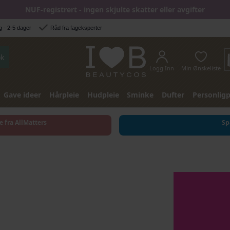
NUF-registrert - ingen skjulte skatter eller avgifter
 - 2-5 dager
Råd fra fageksperter
k
Logg Inn
Min Ønskeliste
Gave ideer
Hårpleie
Hudpleie
Sminke
Dufter
Personligp
e fra AllMatters
Sp