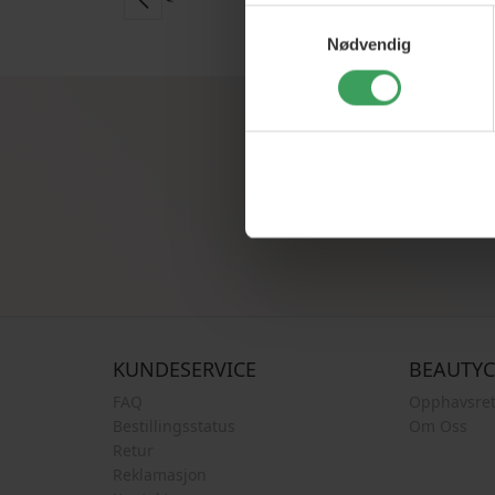
Samtykkevalg
Nødvendig
Registrer deg f
KUNDESERVICE
BEAUTY
FAQ
Opphavsret
Bestillingsstatus
Om Oss
Retur
Reklamasjon