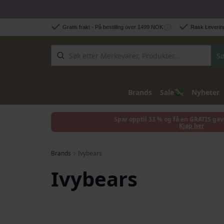
Hopp til innhold
Gratis frakt - På bestilling over 1499 NOK
Rask Levering
Sø
💸
Brands
Sale
Nyheter
Spar opptil 33 % og få en GRATIS gav
Kjøp her
Brands
Ivybears
Ivybears