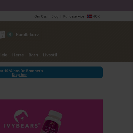
Om Oss
Blog
Kundeservice
NOK
0
Handlekurv
leie
Herre
Barn
Livsstil
ar 10 % hos Dr. Bronner's
Kjøp her