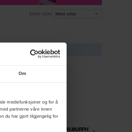
Sorter etter
 utvalget.
Om
iale mediefunksjoner og for å
 med partnerne våre innen
u har gjort tilgjengelig for