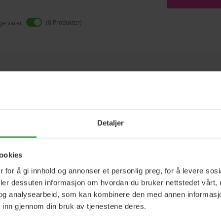
0
Produkter
ige varer
Vi finner ikke produkter som matcher
Detaljer
ookies
 for å gi innhold og annonser et personlig preg, for å levere sos
deler dessuten informasjon om hvordan du bruker nettstedet vårt,
og analysearbeid, som kan kombinere den med annen informasjon d
 inn gjennom din bruk av tjenestene deres.