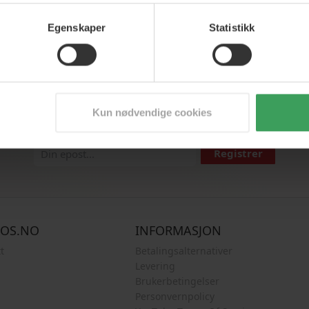
Egenskaper
Statistikk
Aldri savner de beste tilbudene
Kun nødvendige cookies
or vårt nyhetsbrev, og vær den første til å få skarpe tilbud, nyhete
Registrer
COS.NO
INFORMASJON
t
Betalingsalternativer
Levering
Brukerbetingelser
Personvernpolicy