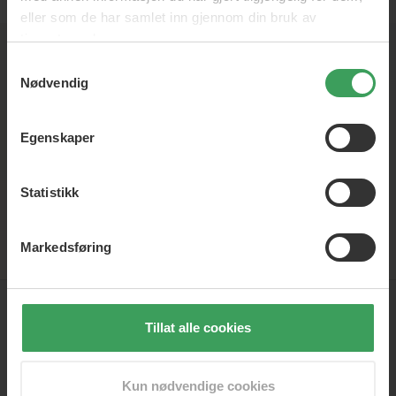
NOK
eller som de har samlet inn gjennom din bruk av
tjenestene deres.
Samtykkevalg
Nyhedsbrev
Nødvendig
Registrer deg for vårt nyhetsbrev, og vær den første til å
få skarpe tilbud, nyheter og inspirasjon
Egenskaper
Statistikk
Registrer
Markedsføring
KUNDESERVICE
Tillat alle cookies
FAQ
BEAUTYCOS.NO
Bestillingsstatus
Kun nødvendige cookies
Retur