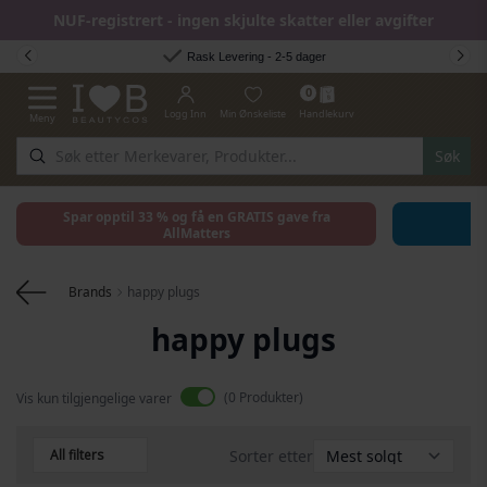
NUF-registrert - ingen skjulte skatter eller avgifter
Hopp til innhold
Rask Levering - 2-5 dager
0
Logg Inn
Min Ønskeliste
Handlekurv
Meny
Toggle Nav
Søk
Spar opptil 33 % og få en GRATIS gave fra
AllMatters
Brands
happy plugs
happy plugs
0
Produkter
Vis kun tilgjengelige varer
All filters
Sorter etter