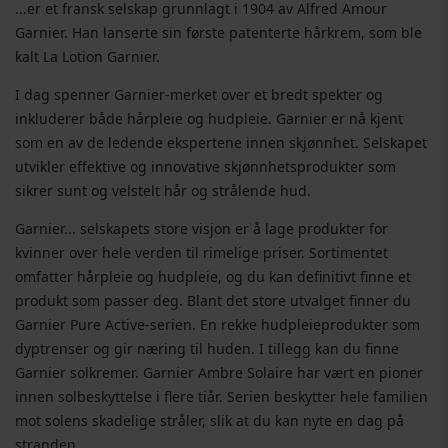
...er et fransk selskap grunnlagt i 1904 av Alfred Amour
Garnier. Han lanserte sin første patenterte hårkrem, som ble
kalt La Lotion Garnier.
I dag spenner Garnier-merket over et bredt spekter og
inkluderer både hårpleie og hudpleie. Garnier er nå kjent
som en av de ledende ekspertene innen skjønnhet. Selskapet
utvikler effektive og innovative skjønnhetsprodukter som
sikrer sunt og velstelt hår og strålende hud.
Garnier... selskapets store visjon er å lage produkter for
kvinner over hele verden til rimelige priser. Sortimentet
omfatter hårpleie og hudpleie, og du kan definitivt finne et
produkt som passer deg. Blant det store utvalget finner du
Garnier Pure Active-serien. En rekke hudpleieprodukter som
dyptrenser og gir næring til huden. I tillegg kan du finne
Garnier solkremer. Garnier Ambre Solaire har vært en pioner
innen solbeskyttelse i flere tiår. Serien beskytter hele familien
mot solens skadelige stråler, slik at du kan nyte en dag på
stranden.