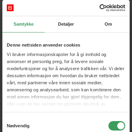
Samtykke
Detaljer
Om
Denne nettsiden anvender cookies
Garnier Ambre Solaire Ideal
Garnier Ambre Solaire Ideal
Vi bruker informasjonskapsler for å gi innhold og
Bronze Tanning Oil
Bronze Tanning Oil
annonser et personlig preg, for å levere sosiale
200 ML
200 ML
mediefunksjoner og for å analysere trafikken vår. Vi deler
Vejl. Pris
kr 158,75
Vejl. Pris
kr 158,75
Pris
kr 119,50
Pris
kr 119,50
dessuten informasjon om hvordan du bruker nettstedet
vårt, med partnerne våre innen sosiale medier,
Legg i handlekurven
Legg i handlekurven
annonsering og analysearbeid, som kan kombinere den
med annen informasjon du har gjort tilgjengelig for dem,
eller som de har samlet inn gjennom din bruk av
tjenestene deres.
Samtykkevalg
Nødvendig