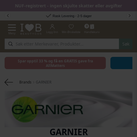
NUF-registrert - ingen skjulte skatter eller avgifter
Hopp til innhold
Rask Levering - 2-5 dager
0
Logg Inn
Min Ønskeliste
Handlekurv
Meny
Toggle Nav
Søk
Spar opptil 33 % og få en GRATIS gave fra
AllMatters
Brands
GARNIER
GARNIER