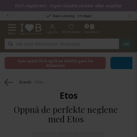
NUF-registrert - ingen skjulte skatter eller avgifter
Hopp til innhold
Rask Levering - 2-5 dager
0
Logg Inn
Min Ønskeliste
Handlekurv
Meny
Toggle Nav
Søk
Spar opptil 33 % og få en GRATIS gave fra
AllMatters
Brands
Etos
Etos
Oppnå de perfekte neglene
med Etos