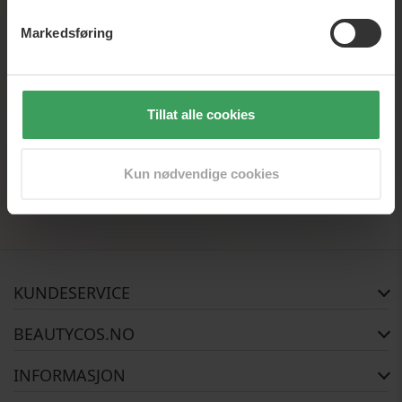
Markedsføring
Nyhedsbrev
Registrer deg for vårt nyhetsbrev, og vær den første til å
få skarpe tilbud, nyheter og inspirasjon
Tillat alle cookies
Kun nødvendige cookies
Registrer
KUNDESERVICE
FAQ
BEAUTYCOS.NO
Bestillingsstatus
Retur
Opphavsrett
INFORMASJON
Reklamasjon
Om Oss