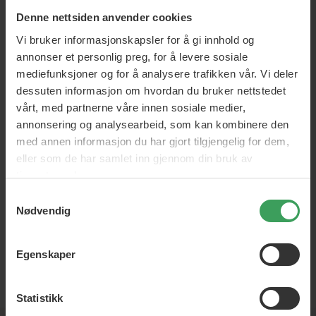
Denne nettsiden anvender cookies
Vi bruker informasjonskapsler for å gi innhold og
annonser et personlig preg, for å levere sosiale
mediefunksjoner og for å analysere trafikken vår. Vi deler
dessuten informasjon om hvordan du bruker nettstedet
Etos neglefiler
vårt, med partnerne våre innen sosiale medier,
annonsering og analysearbeid, som kan kombinere den
Profesjonelle neglefiler
med annen informasjon du har gjort tilgjengelig for dem,
eller som de har samlet inn gjennom din bruk av
tjenestene deres.
Samtykkevalg
Nødvendig
Egenskaper
NOK
Statistikk