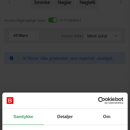
Sminke
Negler
Neglefil
0
Produkter
Vis kun tilgjengelige varer
All filters
Sorter etter
Vi finner ikke produkter som matcher utvalget.
Samtykke
Detaljer
Om