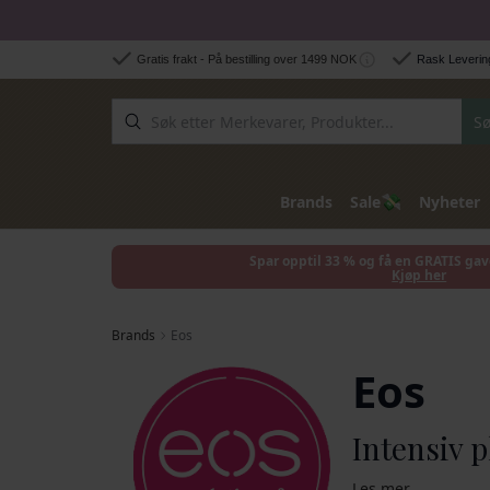
Hopp til innhold
Gratis frakt - På bestilling over 1499 NOK
Rask Levering
Sø
💸
Brands
Sale
Nyheter
Spar opptil 33 % og få en GRATIS gav
Kjøp her
Brands
Eos
Eos
Intensiv p
Les mer