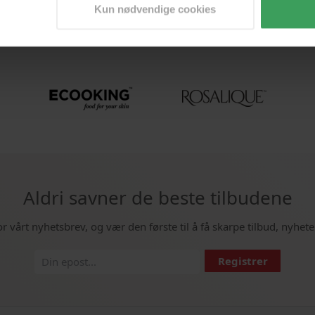
Kun nødvendige cookies
Aldri savner de beste tilbudene
or vårt nyhetsbrev, og vær den første til å få skarpe tilbud, nyhete
Registrer