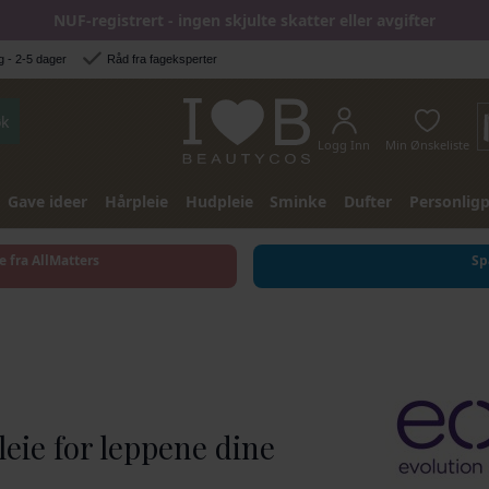
NUF-registrert - ingen skjulte skatter eller avgifter
 - 2-5 dager
Råd fra fageksperter
k
Logg Inn
Min Ønskeliste
Gave ideer
Hårpleie
Hudpleie
Sminke
Dufter
Personligp
e fra AllMatters
Sp
leie for leppene dine