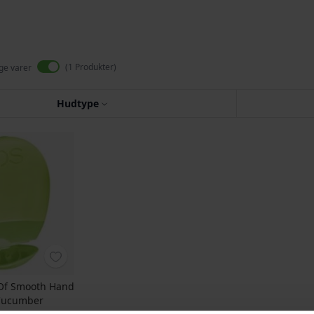
1
Produkter
ige varer
Hudtype
 Of Smooth Hand
 Cucumber