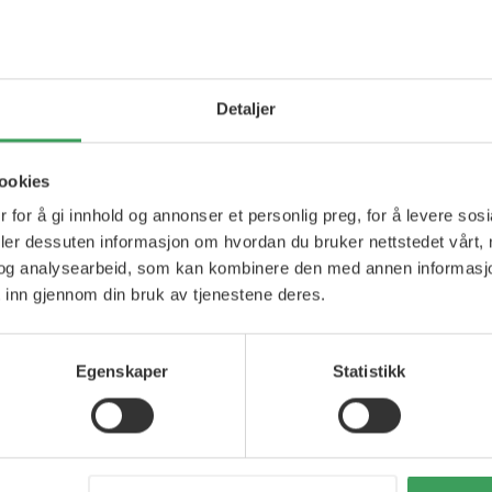
4 ML
r 70,75
andlekurven
Detaljer
ookies
 for å gi innhold og annonser et personlig preg, for å levere sos
deler dessuten informasjon om hvordan du bruker nettstedet vårt,
og analysearbeid, som kan kombinere den med annen informasjon d
 inn gjennom din bruk av tjenestene deres.
Egenskaper
Statistikk