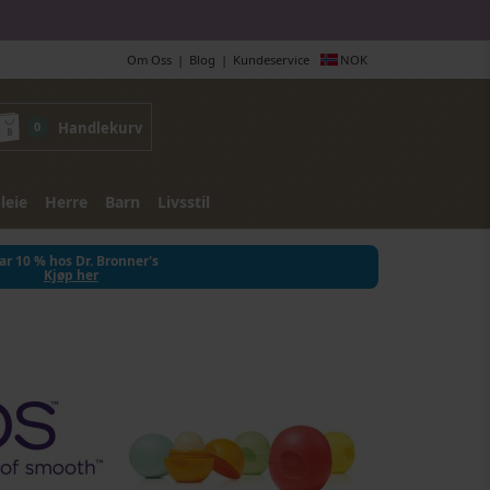
Om Oss
Blog
Kundeservice
NOK
0
Handlekurv
leie
Herre
Barn
Livsstil
ar 10 % hos Dr. Bronner's
Kjøp her