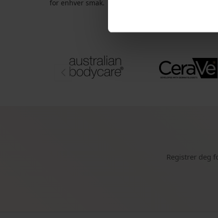
for enhver smak.
Registrer deg f