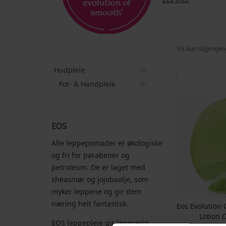
Vis kun tilgjengel
Hudpleie
produkt
1
Fot- & Handpleie
produkt
1
EOS
Alle leppepomader er økologiske
og fri for parabener og
petroleum. De er laget med
sheasmør og jojobaolje, som
myker leppene og gir dem
næring helt fantastisk.
Eos Evolution
Lotion
EOS leppepleie gir langvarig