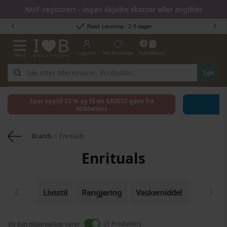
NUF-registrert - ingen skjulte skatter eller avgifter
Hopp til innhold
Rask Levering - 2-5 dager
0
Logg Inn
Min Ønskeliste
Handlekurv
Meny
Toggle Nav
Søk
Spar opptil 33 % og få en GRATIS gave fra
AllMatters
Brands
Enrituals
Enrituals
Livsstil
Rengjøring
Vaskemiddel
1
Produkter
Vis kun tilgjengelige varer