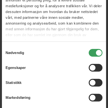
annonser et personlig preg, for å levere sosiale
Pris
kr 45,75
Pris
kr 45,75
mediefunksjoner og for å analysere trafikken vår. Vi deler
dessuten informasjon om hvordan du bruker nettstedet
Legg i handlekurven
Legg i handlekurven
vårt, med partnerne våre innen sosiale medier,
annonsering og analysearbeid, som kan kombinere den
med annen informasjon du har gjort tilgjengelig for dem,
eller som de har samlet inn gjennom din bruk av
tjenestene deres.
Samtykkevalg
Nødvendig
Egenskaper
Statistikk
Domestos
Kraftige Power 5 toalettblokker sørger for glitrende renslighet
Markedsføring
ved hver spyling. Domestos Power 5 renser, gir friskhet og