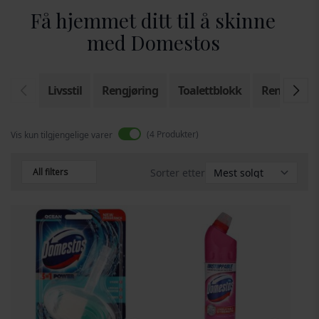
Få hjemmet ditt til å skinne
med Domestos
Livsstil
Rengjøring
Toalettblokk
Rengjøring
4
Produkter
Vis kun tilgjengelige varer
All filters
Sorter etter