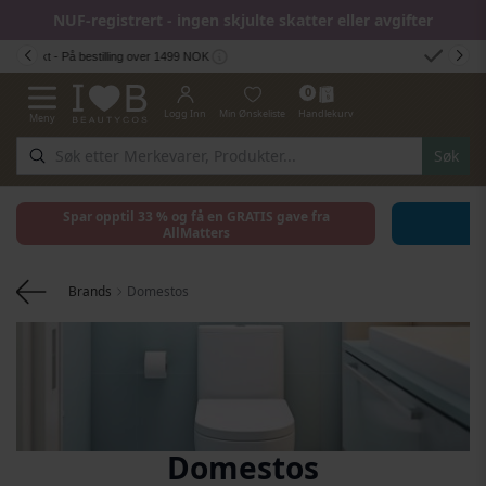
NUF-registrert - ingen skjulte skatter eller avgifter
Hopp til innhold
Rask Levering - 2-5 dager
0
Logg Inn
Min Ønskeliste
Handlekurv
Meny
Toggle Nav
Søk
Spar opptil 33 % og få en GRATIS gave fra
AllMatters
Brands
Domestos
Domestos