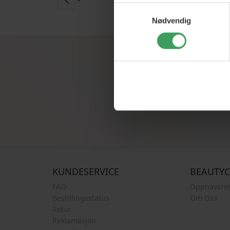
Samtykkevalg
Nødvendig
Registrer deg f
KUNDESERVICE
BEAUTY
FAQ
Opphavsret
Bestillingsstatus
Om Oss
Retur
Reklamasjon