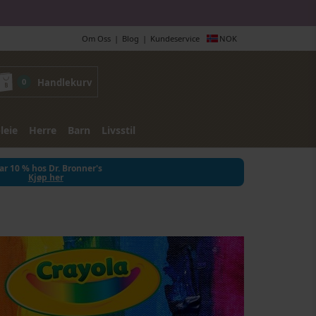
Om Oss
Blog
Kundeservice
NOK
0
Handlekurv
leie
Herre
Barn
Livsstil
ar 10 % hos Dr. Bronner's
Kjøp her