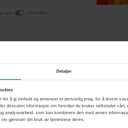
0
Produkter
ige varer
Vi finner ikke produkter som matcher
Detaljer
ookies
 for å gi innhold og annonser et personlig preg, for å levere sos
deler dessuten informasjon om hvordan du bruker nettstedet vårt,
og analysearbeid, som kan kombinere den med annen informasjon d
 inn gjennom din bruk av tjenestene deres.