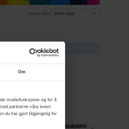
Sorter etter
 utvalget.
Om
iale mediefunksjoner og for å
 med partnerne våre innen
u har gjort tilgjengelig for