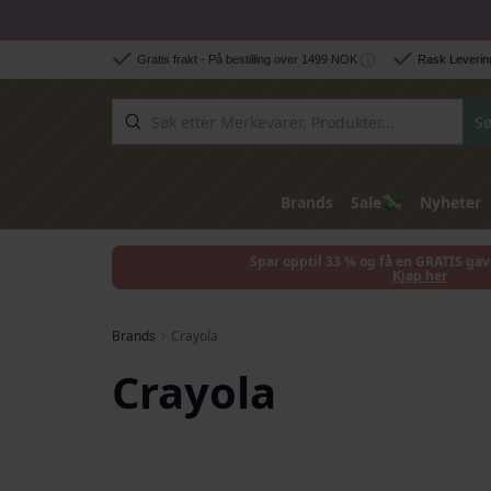
Hopp til innhold
Gratis frakt - På bestilling over 1499 NOK
Rask Levering
Sø
💸
Brands
Sale
Nyheter
Spar opptil 33 % og få en GRATIS gav
Kjøp her
Brands
Crayola
Crayola