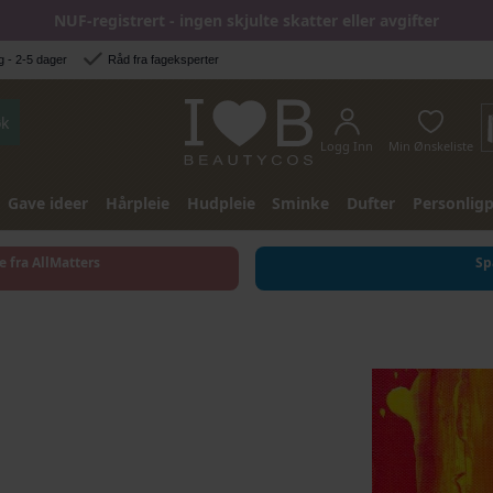
NUF-registrert - ingen skjulte skatter eller avgifter
 - 2-5 dager
Råd fra fageksperter
k
Logg Inn
Min Ønskeliste
Gave ideer
Hårpleie
Hudpleie
Sminke
Dufter
Personligp
e fra AllMatters
Sp