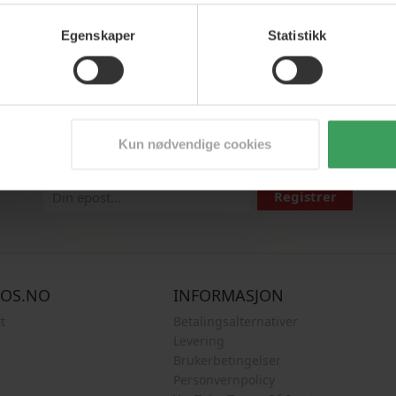
Egenskaper
Statistikk
Aldri savner de beste tilbudene
Kun nødvendige cookies
or vårt nyhetsbrev, og vær den første til å få skarpe tilbud, nyhete
Registrer
COS.NO
INFORMASJON
t
Betalingsalternativer
Levering
Brukerbetingelser
Personvernpolicy