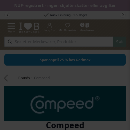
NUF-registrert - ingen skjulte skatter eller avgifter
Hopp til innhold
Rask Levering - 2-5 dager
0
Logg Inn
Min Ønskeliste
Handlekurv
Meny
Toggle Nav
Søk
Spar opptil 25 % hos Gerimax
Brands
Compeed
Compeed