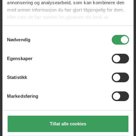
annonsering og analysearbeid, som kan kombinere den
med annen informasjon du har gjort tilgjengelig for dem,
eller som de har samlet inn gjennom din bruk av
tjenestene deres.
NOK
Samtykkevalg
Nødvendig
Nyhedsbrev
Egenskaper
Registrer deg for vårt nyhetsbrev, og vær den første til å
få skarpe tilbud, nyheter og inspirasjon
Statistikk
Markedsføring
Registrer
Tillat alle cookies
KUNDESERVICE