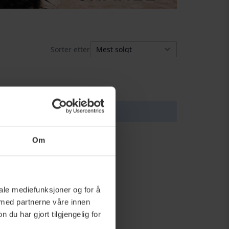
Sorter etter
 utvalget.
Om
iale mediefunksjoner og for å
 med partnerne våre innen
u har gjort tilgjengelig for