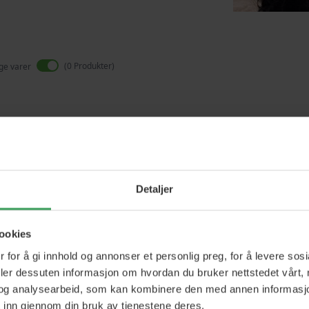
0
Produkter
ige varer
Vi finner ikke produkter som matcher
Detaljer
ookies
 for å gi innhold og annonser et personlig preg, for å levere sos
deler dessuten informasjon om hvordan du bruker nettstedet vårt,
og analysearbeid, som kan kombinere den med annen informasjon d
 inn gjennom din bruk av tjenestene deres.