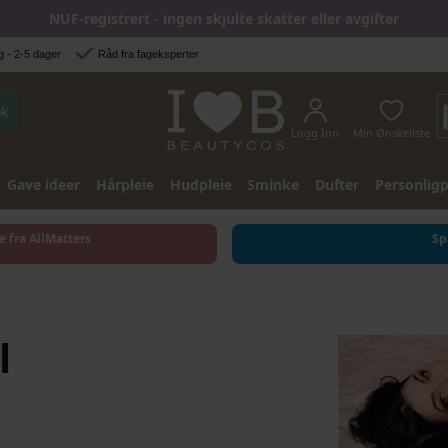
NUF-registrert - ingen skjulte skatter eller avgifter
 - 2-5 dager
Råd fra fageksperter
k
Logg Inn
Min Ønskeliste
Gave ideer
Hårpleie
Hudpleie
Sminke
Dufter
Personligp
e fra AllMatters
Sp
l