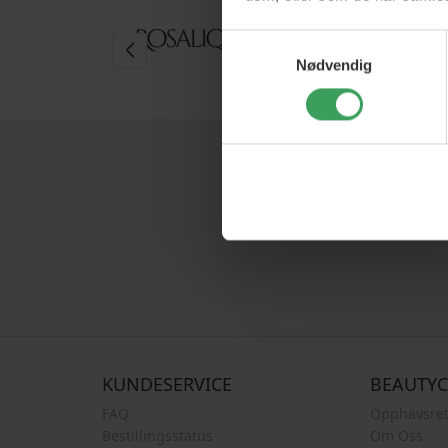
Samtykkevalg
Nødvendig
Registrer deg f
KUNDESERVICE
BEAUTY
FAQ
Opphavsret
Bestillingsstatus
Om Oss