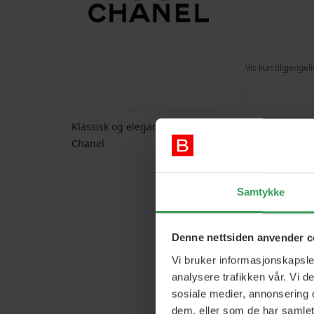
Vis kun tilgjengel
Klassisk og elegant stil med
Chanel
Samtykke
Denne nettsiden anvender c
Vi bruker informasjonskapsler
analysere trafikken vår. Vi 
sosiale medier, annonsering 
dem, eller som de har samlet