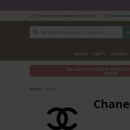
Hopp til innhold
Gratis frakt - På bestilling over 1499 NOK
Rask Levering
Sø
💸
Brands
Sale
Nyheter
Spar opptil 33 % og få en GRATIS gav
Kjøp her
Brands
Chanel
Chane