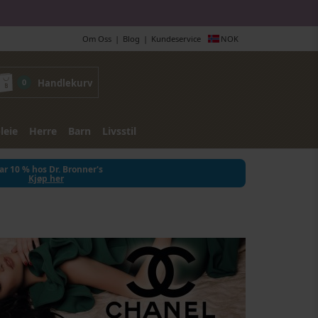
Om Oss
Blog
Kundeservice
NOK
0
Handlekurv
leie
Herre
Barn
Livsstil
ar 10 % hos Dr. Bronner's
Kjøp her