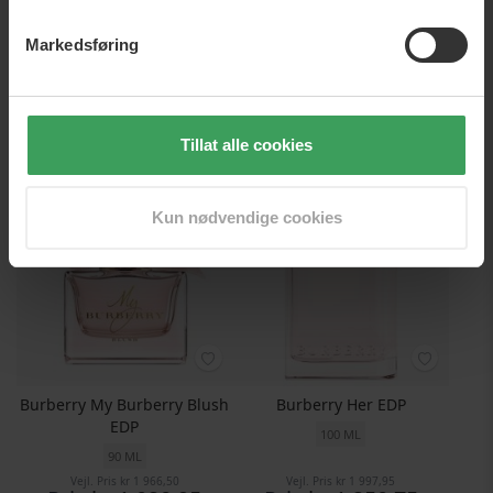
Burberry My Burberry EDP
Burberry Mr. Burberry EDP
Markedsføring
90 ML
150 ML
Vejl. Pris
kr 1 982,25
Vejl. Pris
kr 1 966,50
Pris
kr 1 036,75
Pris
kr 1 014,75
Legg i handlekurven
Legg i handlekurven
Tillat alle cookies
Kun nødvendige cookies
Burberry My Burberry Blush
Burberry Her EDP
EDP
100 ML
90 ML
Vejl. Pris
kr 1 966,50
Vejl. Pris
kr 1 997,95