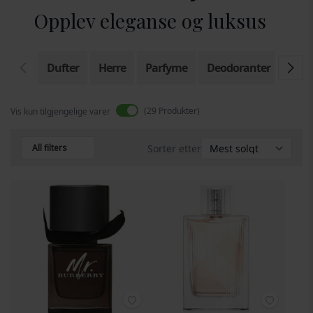
Opplev eleganse og luksus
Dufter
Herre
Parfyme
Deodoranter
Eau 
29
Produkter
Vis kun tilgjengelige varer
All filters
Sorter etter