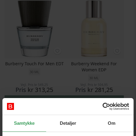
Burberry Touch For Men EDT
Burberry Weekend For
Women EDP
30 ML
30 ML
Vejl. Pris
kr 549,25
Vejl. Pris
kr 504,95
Pris
kr 313,25
Pris
kr 281,25
Legg i handlekurven
Legg i handlekurven
Samtykke
Detaljer
Om