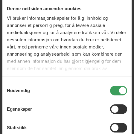
Denne nettsiden anvender cookies
Vi bruker informasjonskapsler for å gi innhold og
annonser et personlig preg, for å levere sosiale
mediefunksjoner og for å analysere trafikken vår. Vi deler
Burberry Brit Sheer For Her
Burberry Weekend EDT
dessuten informasjon om hvordan du bruker nettstedet
EDT
50 ML
vårt, med partnerne våre innen sosiale medier,
50 ML
annonsering og analysearbeid, som kan kombinere den
Vejl. Pris
kr 980,75
Vejl. Pris
kr 707,95
Pris
kr 396,75
Pris
kr 306,95
med annen informasjon du har gjort tilgjengelig for dem,
eller som de har samlet inn gjennom din bruk av
Legg i handlekurven
Legg i handlekurven
tjenestene deres.
Samtykkevalg
Nødvendig
Egenskaper
Statistikk