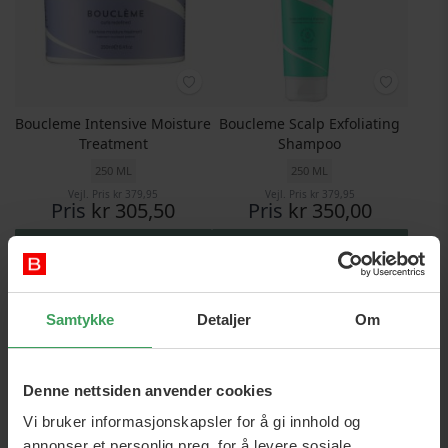
Boucleme Intensive Moisture
Boucleme Scalp Exfoliating
Treatment
Shampoo
250 ML
250 ML
Vejl. Pris
kr 379,95
Vejl. Pris
kr 379,95
Pris
kr 305,50
Pris
kr 350,00
Legg i handlekurven
Legg i handlekurven
Samtykke
Detaljer
Om
Denne nettsiden anvender cookies
Vi bruker informasjonskapsler for å gi innhold og
annonser et personlig preg, for å levere sosiale