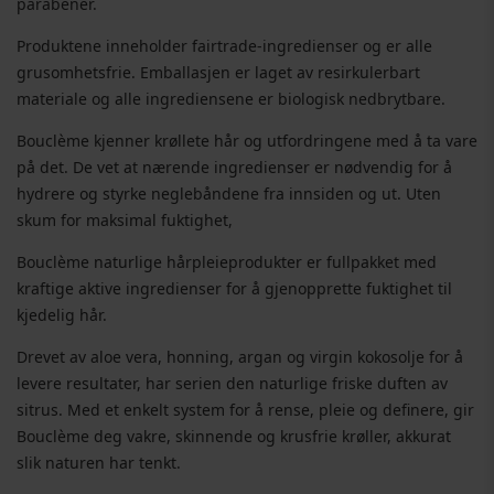
parabener.
Produktene inneholder fairtrade-ingredienser og er alle
grusomhetsfrie. Emballasjen er laget av resirkulerbart
materiale og alle ingrediensene er biologisk nedbrytbare.
Bouclème kjenner krøllete hår og utfordringene med å ta vare
på det. De vet at nærende ingredienser er nødvendig for å
hydrere og styrke neglebåndene fra innsiden og ut. Uten
skum for maksimal fuktighet,
Bouclème naturlige hårpleieprodukter er fullpakket med
kraftige aktive ingredienser for å gjenopprette fuktighet til
kjedelig hår.
Drevet av aloe vera, honning, argan og virgin kokosolje for å
levere resultater, har serien den naturlige friske duften av
sitrus. Med et enkelt system for å rense, pleie og definere, gir
Bouclème deg vakre, skinnende og krusfrie krøller, akkurat
slik naturen har tenkt.