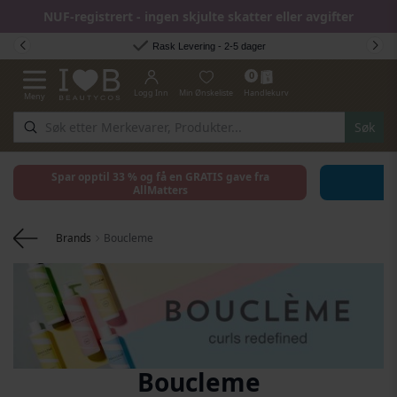
NUF-registrert - ingen skjulte skatter eller avgifter
Hopp til innhold
Rask Levering - 2-5 dager
0
Logg Inn
Min Ønskeliste
Handlekurv
Meny
Toggle Nav
Søk
Spar opptil 33 % og få en GRATIS gave fra
AllMatters
Brands
Boucleme
Boucleme