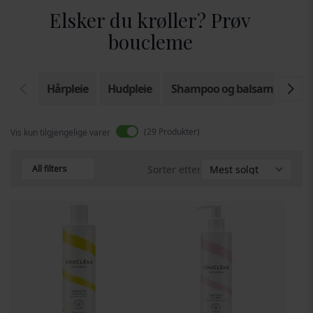
Elsker du krøller? Prøv
boucleme
Hårpleie
Hudpleie
Shampoo og balsam
Hår 
29
Produkter
Vis kun tilgjengelige varer
All filters
Sorter etter