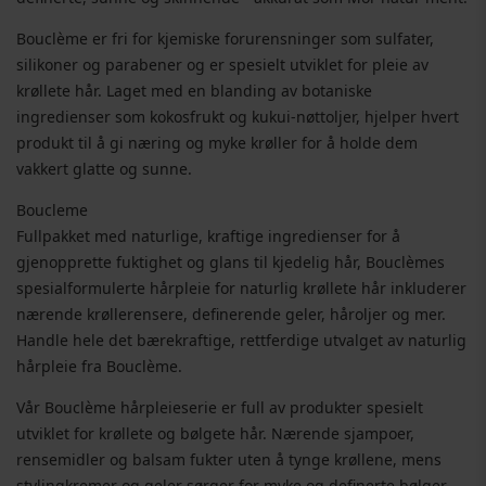
Bouclème er fri for kjemiske forurensninger som sulfater,
silikoner og parabener og er spesielt utviklet for pleie av
krøllete hår. Laget med en blanding av botaniske
ingredienser som kokosfrukt og kukui-nøttoljer, hjelper hvert
produkt til å gi næring og myke krøller for å holde dem
vakkert glatte og sunne.
Boucleme
Fullpakket med naturlige, kraftige ingredienser for å
gjenopprette fuktighet og glans til kjedelig hår, Bouclèmes
spesialformulerte hårpleie for naturlig krøllete hår inkluderer
nærende krøllerensere, definerende geler, håroljer og mer.
Handle hele det bærekraftige, rettferdige utvalget av naturlig
hårpleie fra Bouclème.
Vår Bouclème hårpleieserie er full av produkter spesielt
utviklet for krøllete og bølgete hår. Nærende sjampoer,
rensemidler og balsam fukter uten å tynge krøllene, mens
stylingkremer og geler sørger for myke og definerte bølger