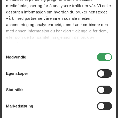
mediefunksjoner og for å analysere trafikken vår. Vi deler
Boucleme Curls Redefined
Boucleme Curl Cleanser
dessuten informasjon om hvordan du bruker nettstedet
Fragrance Free Conditioner
Fragrance Free
vårt, med partnerne våre innen sosiale medier,
300 ML
300 ML
annonsering og analysearbeid, som kan kombinere den
Vejl. Pris
kr 258,95
Vejl. Pris
kr 238,00
Pris
kr 238,75
Pris
kr 229,50
med annen informasjon du har gjort tilgjengelig for dem,
eller som de har samlet inn gjennom din bruk av
Legg i handlekurven
Legg i handlekurven
tjenestene deres.
Samtykkevalg
Nødvendig
Egenskaper
Statistikk
Boucleme Nourishing &
Boucleme Curl Defence
Markedsføring
Invigorating Set
Spray
300 ML
200 ML