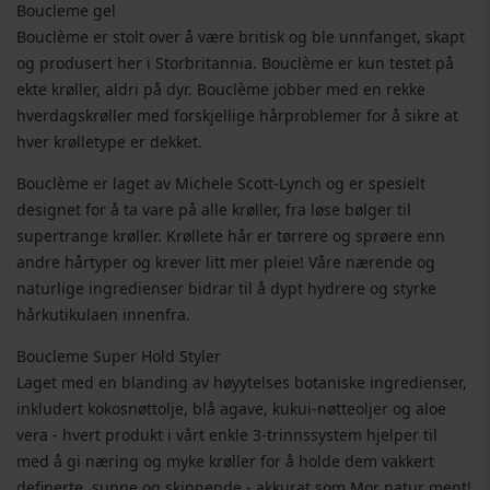
Boucleme gel
Bouclème er stolt over å være britisk og ble unnfanget, skapt
og produsert her i Storbritannia. Bouclème er kun testet på
ekte krøller, aldri på dyr. Bouclème jobber med en rekke
hverdagskrøller med forskjellige hårproblemer for å sikre at
hver krølletype er dekket.
Bouclème er laget av Michele Scott-Lynch og er spesielt
designet for å ta vare på alle krøller, fra løse bølger til
supertrange krøller. Krøllete hår er tørrere og sprøere enn
andre hårtyper og krever litt mer pleie! Våre nærende og
naturlige ingredienser bidrar til å dypt hydrere og styrke
hårkutikulaen innenfra.
Boucleme Super Hold Styler
Laget med en blanding av høyytelses botaniske ingredienser,
inkludert kokosnøttolje, blå agave, kukui-nøtteoljer og aloe
vera - hvert produkt i vårt enkle 3-trinnssystem hjelper til
med å gi næring og myke krøller for å holde dem vakkert
definerte, sunne og skinnende - akkurat som Mor natur ment!