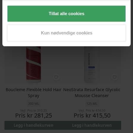
Vejl. Pris
kr 484,50
Vejl. Pris
kr 290,50
Pris
kr 432,25
Pris
kr 281,50
Tillat alle cookies
Legg i handlekurven
Legg i handlekurven
Kun nødvendige cookies
Boucleme Flexible Hold Hair
NeoStrata Resurface Glycolic
Spray
Mousse Cleanser
200 ML
125 ML
Vejl. Pris
kr 310,25
Vejl. Pris
kr 474,50
Pris
kr 281,25
Pris
kr 415,50
Legg i handlekurven
Legg i handlekurven