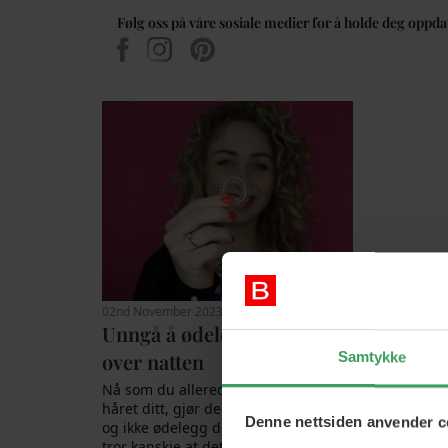
Følg oss på våre sosiale medier for å holde deg oppda
02nd November 2023
Unngå å ødelegge krøllene
over natten
Samtykke
Nå som du allerede gjør mye for
håret ditt, gjør deg selv en tjeneste
Denne nettsiden anvender c
og ikke ødelegg det om natten. Du
tror kanskje at dette er lettere sagt