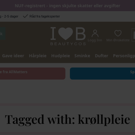
NUF-registrert - ingen skjulte skatter eller avgifter
 - 2-5 dager
Råd fra fageksperter
k
Logg Inn
Min Ønskeliste
Gave ideer
Hårpleie
Hudpleie
Sminke
Dufter
Personligp
e fra AllMatters
Sp
Tagged with: krøllpleie