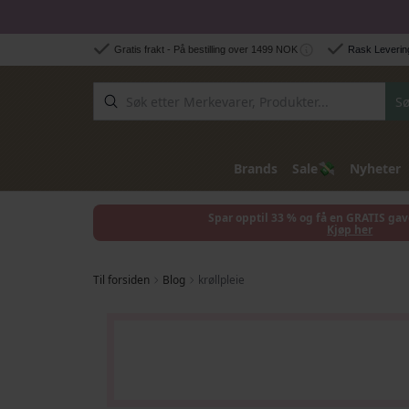
Hopp til innhold
Gratis frakt - På bestilling over 1499 NOK
Rask Levering
Sø
💸
Brands
Sale
Nyheter
Spar opptil 33 % og få en GRATIS gav
Kjøp her
Til forsiden
Blog
krøllpleie