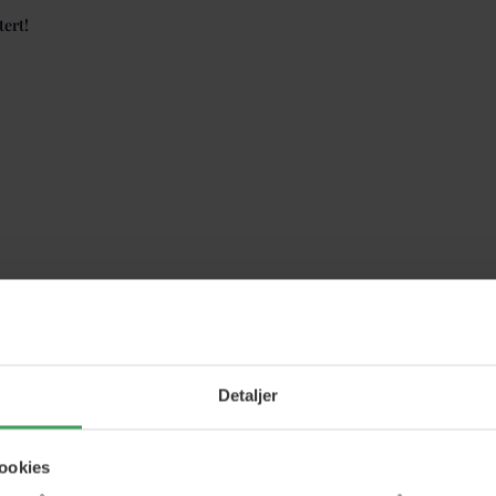
tert!
Detaljer
ookies