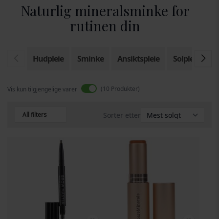
Naturlig mineralsminke for
rutinen din
Hudpleie
Sminke
Ansiktspleie
Solpleie
A
10
Produkter
Vis kun tilgjengelige varer
All filters
Sorter etter