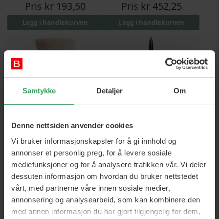
Pris
kr 193,50
Pris
kr 452,25
Legg i handlekurven
Legg i handlekurven
Samtykke
Detaljer
Om
Denne nettsiden anvender cookies
BareMinerals Beautiful
BareMinerals Brow Master
Vi bruker informasjonskapsler for å gi innhold og
Finish Brush
Sculpting Pencil Honey
annonser et personlig preg, for å levere sosiale
0,2 G
mediefunksjoner og for å analysere trafikken vår. Vi deler
Vejl. Pris
kr 504,75
Vejl. Pris
kr 325,50
dessuten informasjon om hvordan du bruker nettstedet
Pris
kr 325,50
Pris
kr 273,25
vårt, med partnerne våre innen sosiale medier,
Legg i handlekurven
Legg i handlekurven
annonsering og analysearbeid, som kan kombinere den
med annen informasjon du har gjort tilgjengelig for dem,