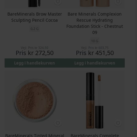
BareMinerals Brow Master
Bare Minerals Complexion
Sculpting Pencil Cocoa
Rescue Hydrating
Foundation Stick - Chestnut
0,2 G
09
10 G
Vejl. Pris
kr 324,50
Vejl. Pris
kr 603,75
Pris
kr 272,50
Pris
kr 451,50
Legg i handlekurven
Legg i handlekurven
BareMinerals Tinted Mineral
BareMinerals Complete