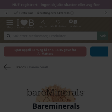
NUF-registrert - ingen skjulte skatter eller avgifter
Hopp til innhold
Rask Levering - 2-5 dager
0
Logg Inn
Min Ønskeliste
Handlekurv
Meny
Toggle Nav
Søk
Spar opptil 33 % og få en GRATIS gave fra
AllMatters
Brands
Bareminerals
Bareminerals