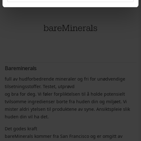
Bareminerals
full av hudforbedrende mineraler og fri for unødvendige
tilsetningsstoffer. Testet, utprøvd
og bra for deg. Vi føler forpliktelsen til å holde potensielt
tvilsomme ingredienser borte fra huden din og miljøet. Vi
mister aldri ytelsen til produktene av syne. Ansiktspleie slik
huden din vil ha det.
Det godes kraft
bareMinerals kommer fra San Francisco og er omgitt av