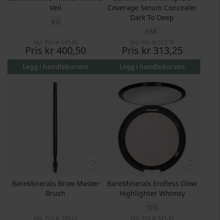
Veil
Coverage Serum Concealer
Dark To Deep
9 G
6 ML
Vejl. Pris
kr 647,95
Vejl. Pris
kr 517,75
Pris
kr 400,50
Pris
kr 313,25
Legg i handlekurven
Legg i handlekurven
BareMinerals Brow Master
BareMinerals Endless Glow
Brush
Highlighter Whimsy
10 G
Vejl. Pris
kr 394,25
Vejl. Pris
kr 521,95