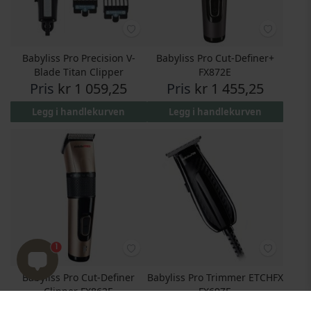
Babyliss Pro Precision V-
Babyliss Pro Cut-Definer+
Blade Titan Clipper
FX872E
Pris
kr 1 059,25
Pris
kr 1 455,25
Legg i handlekurven
Legg i handlekurven
1
Babyliss Pro Cut-Definer
Babyliss Pro Trimmer ETCHFX
Clipper FX862E
FX69ZE
Pris
kr 1 124,95
Pris
kr 1 099,75