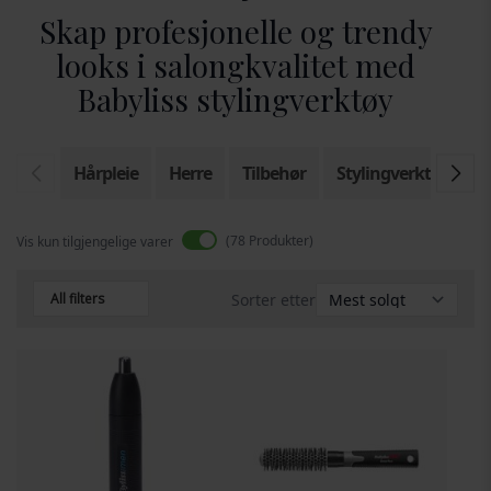
Skap profesjonelle og trendy
looks i salongkvalitet med
Babyliss stylingverktøy
Hårpleie
Herre
Tilbehør
Stylingverktøy
B
78
Produkter
Vis kun tilgjengelige varer
All filters
Sorter etter