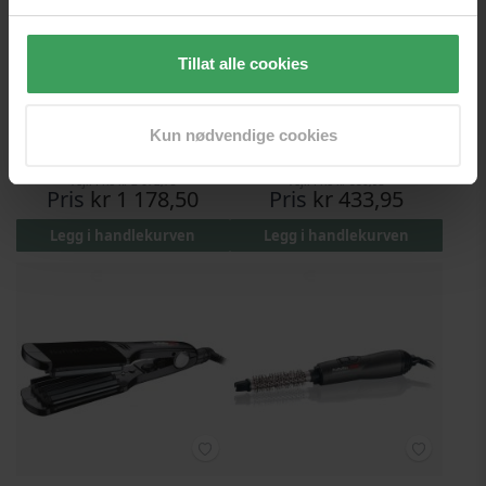
Tillat alle cookies
Babyliss Pro EP Technology
Babyliss Pro Titanium
Kun nødvendige cookies
5.0 Ultra Curl - BAB2071EPE
Tourmaline Hotbrush 15mm
- BAB288TTE (U)
Vejl. Pris
kr 2 672,75
Vejl. Pris
kr 880,95
Pris
kr 1 178,50
Pris
kr 433,95
Legg i handlekurven
Legg i handlekurven