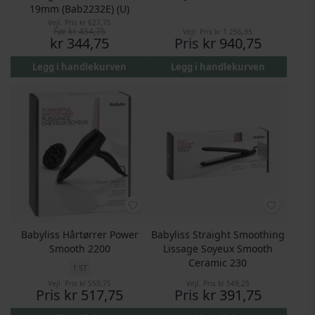
19mm (Bab2232E) (U)
Vejl. Pris
kr 627,75
Før
kr 454,75
Vejl. Pris
kr 1 256,95
Pris
kr 344,75
Pris
kr 940,75
Legg i handlekurven
Legg i handlekurven
Babyliss Hårtørrer Power
Babyliss Straight Smoothing
Smooth 2200
Lissage Soyeux Smooth
Ceramic 230
1 ST
Vejl. Pris
kr 550,75
Vejl. Pris
kr 549,25
Pris
kr 517,75
Pris
kr 391,75