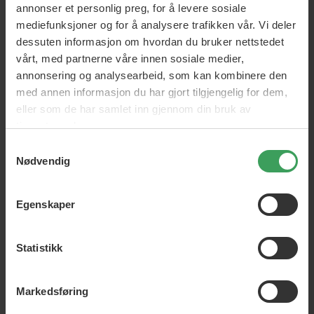
annonser et personlig preg, for å levere sosiale
mediefunksjoner og for å analysere trafikken vår. Vi deler
dessuten informasjon om hvordan du bruker nettstedet
vårt, med partnerne våre innen sosiale medier,
annonsering og analysearbeid, som kan kombinere den
med annen informasjon du har gjort tilgjengelig for dem,
eller som de har samlet inn gjennom din bruk av
tjenestene deres.
Samtykkevalg
Babyliss Pro Krøllejern
Babyliss Pro - Tourmaline
Nødvendig
25mm (BAB2273TTE)
TRIPLE WAVER- BAB2269TTE
Vejl. Pris
kr 1 886,25
Vejl. Pris
kr 1 886,25
Pris
kr 737,95
Pris
kr 1 131,25
Egenskaper
Legg i handlekurven
Legg i handlekurven
Statistikk
Markedsføring