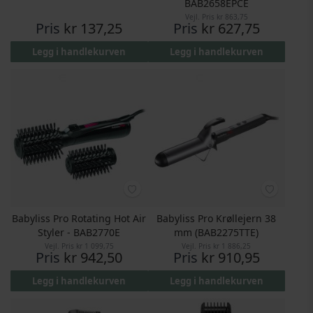
BAB2658EPCE
Vejl. Pris
kr 863,75
Pris
kr 137,25
Pris
kr 627,75
Legg i handlekurven
Legg i handlekurven
Babyliss Pro Rotating Hot Air
Babyliss Pro Krøllejern 38
Styler - BAB2770E
mm (BAB2275TTE)
Vejl. Pris
kr 1 099,75
Vejl. Pris
kr 1 886,25
Pris
kr 942,50
Pris
kr 910,95
Legg i handlekurven
Legg i handlekurven