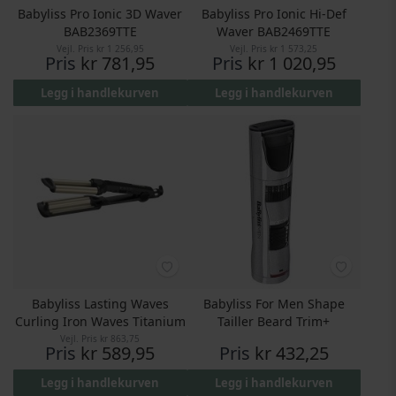
Babyliss Pro Ionic 3D Waver
Babyliss Pro Ionic Hi-Def
BAB2369TTE
Waver BAB2469TTE
Vejl. Pris
kr 1 256,95
Vejl. Pris
kr 1 573,25
Pris
kr 781,95
Pris
kr 1 020,95
Legg i handlekurven
Legg i handlekurven
Babyliss Lasting Waves
Babyliss For Men Shape
Curling Iron Waves Titanium
Tailler Beard Trim+
Vejl. Pris
kr 863,75
Pris
kr 589,95
Pris
kr 432,25
Legg i handlekurven
Legg i handlekurven