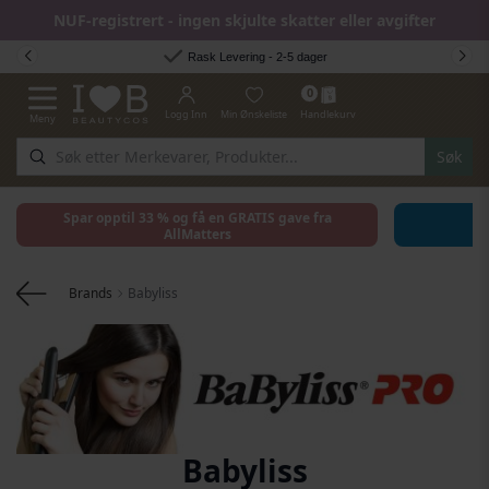
NUF-registrert - ingen skjulte skatter eller avgifter
Hopp til innhold
Rask Levering - 2-5 dager
0
Logg Inn
Min Ønskeliste
Handlekurv
Meny
Toggle Nav
Søk
Spar opptil 33 % og få en GRATIS gave fra
AllMatters
Brands
Babyliss
Babyliss