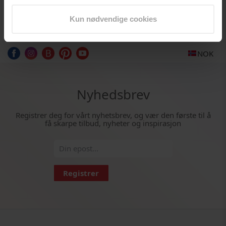
Kun nødvendige cookies
NOK
Nyhedsbrev
Registrer deg for vårt nyhetsbrev, og vær den første til å
få skarpe tilbud, nyheter og inspirasjon
Registrer