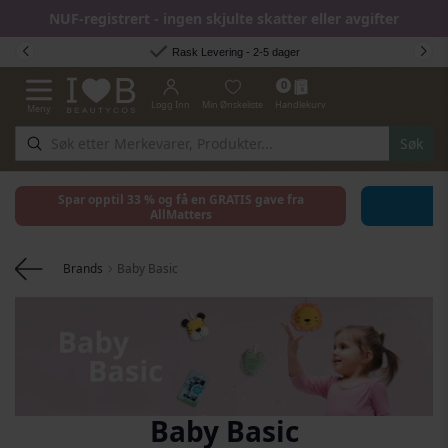
NUF-registrert - ingen skjulte skatter eller avgifter
Hopp til innhold
Rask Levering - 2-5 dager
0
Logg Inn
Min Ønskeliste
Handlekurv
Meny
Toggle Nav
Søk
Spar opptil 33 % og få en GRATIS gave fra
AllMatters
Brands
Baby Basic
Baby Basic