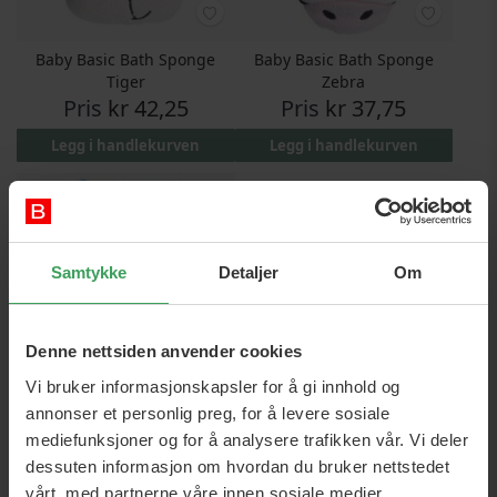
Baby Basic Bath Sponge
Baby Basic Bath Sponge
Tiger
Zebra
Pris
kr 42,25
Pris
kr 37,75
Legg i handlekurven
Legg i handlekurven
Samtykke
Detaljer
Om
Denne nettsiden anvender cookies
Vi bruker informasjonskapsler for å gi innhold og
Baby Basic Bath Glove Owl
annonser et personlig preg, for å levere sosiale
Pris
kr 28,75
mediefunksjoner og for å analysere trafikken vår. Vi deler
dessuten informasjon om hvordan du bruker nettstedet
Legg i handlekurven
vårt, med partnerne våre innen sosiale medier,