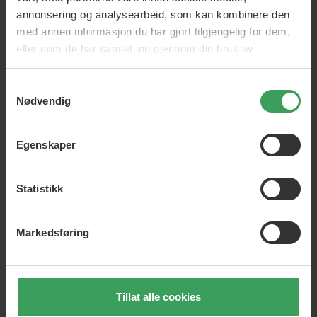
annonsering og analysearbeid, som kan kombinere den
med annen informasjon du har gjort tilgjengelig for dem,
eller som de har samlet inn gjennom din bruk av
tjenestene deres.
Samtykkevalg
Nødvendig
Egenskaper
Statistikk
Baby Basic
Nydelig tilbehør til din lille kjære.
Markedsføring
Tillat alle cookies