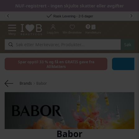
NUF-registrert - ingen skjulte skatter eller avgifter
Hopp til innhold
Rask Levering - 2-5 dager
0
Logg Inn
Min Ønskeliste
Handlekurv
Meny
Toggle Nav
Søk
Spar opptil 33 % og få en GRATIS gave fra
AllMatters
Brands
Babor
Babor