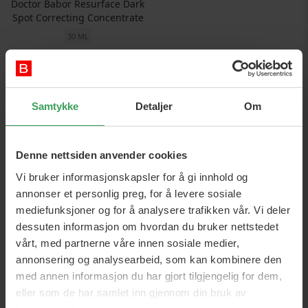
Doctor Babor Resurface Dark
Spot Correcting Concentrate
30 ML
Pris
kr 532,25
Legg i handlekurven
Samtykke
Detaljer
Om
Denne nettsiden anvender cookies
Vi bruker informasjonskapsler for å gi innhold og
annonser et personlig preg, for å levere sosiale
mediefunksjoner og for å analysere trafikken vår. Vi deler
dessuten informasjon om hvordan du bruker nettstedet
vårt, med partnerne våre innen sosiale medier,
annonsering og analysearbeid, som kan kombinere den
med annen informasjon du har gjort tilgjengelig for dem,
Babor
eller som de har samlet inn gjennom din bruk av