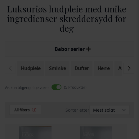
Luksuriøs hudpleie med unike
ingredienser skreddersydd for
deg
Babor serier
Hudpleie
Sminke
Dufter
Herre
Ansiktspl
5
Produkter
Vis kun tilgjengelige varer
Sorter etter
All filters
1