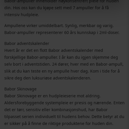
Babor-ampuller inneholder høykonsentrert pleie for huden
din. Hos oss kan du kjøpe sett med 7 ampuller for å få
intensiv hudpleie.
Ampullene virker umiddelbart. Synlig, merkbar og varig.
Babor-ampuller representerer 60 års kunnskap i 2ml-doser.
Babor adventskalender
Hvert år er det en flott Babor adventskalender med
forskjellige Babor-ampuller. I år kan du igjen skjemme deg
selv bort i adventstiden. 24 dører, hver med en Babor-ampull,
slik at du kan teste en ny ampulle hver dag. Kom i tide for å
sikre deg den luksuriøse adventskalenderen.
Babor Skinovage
Babor Skinovage er en hudpleieserie mot aldring.
Aldersforebyggende systempleie er presis og nærende. Enten
det er tørr, sensitiv eller kombinasjonshud, har Babor
tilpasset serien individuelt til hudens behov. Dette betyr at du
er sikker på å finne de riktige produktene for huden din.