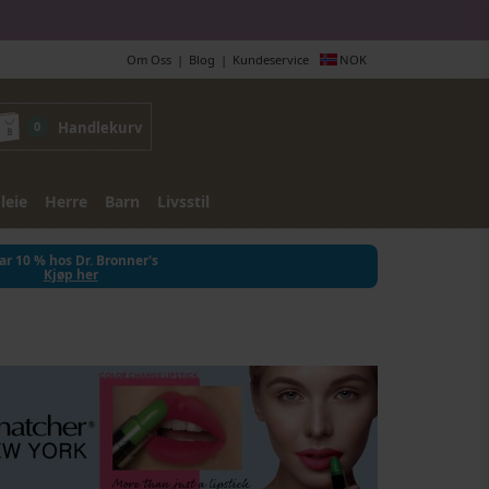
Om Oss
Blog
Kundeservice
NOK
0
Handlekurv
leie
Herre
Barn
Livsstil
ar 10 % hos Dr. Bronner's
Kjøp her