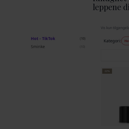
leppene d
Vis kun tilgjengel
Hot - TikTok
elementer
10
Kategori
Ho
Sminke
elementer
10
22%