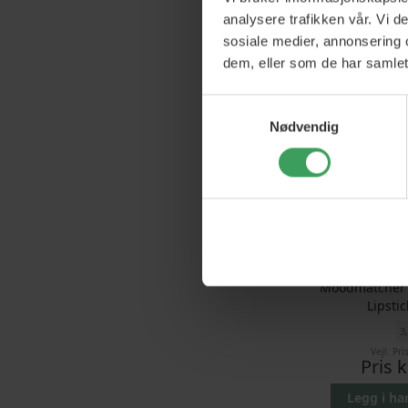
Vejl. Pri
analysere trafikken vår. Vi 
Pris
k
sosiale medier, annonsering 
Legg i h
dem, eller som de har samlet
45%
Samtykkevalg
Nødvendig
Moodmatcher 
Lipsti
3
Vejl. Pri
Pris
k
Legg i h