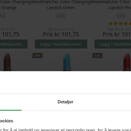
Color Changing
Moodmatcher Color Changing
Moodmatcher Color
ck Orange
Lipstick Green
Lipstick Pin
,5 G
3,5 G
3,5 G
Ratin
1
s
kr 131,25
Vejl. Pris
kr 131,25
Vejl. Pris
kr 131,
r 101,75
Pris
kr 101,75
Pris
kr 101
andlekurven
Legg i handlekurven
Legg i handlek
22%
22%
Detaljer
Color Changing
Moodmatcher Color Changing
Moodmatcher Color
ookies
ck Brown
Lipstick Blue
Lipstick Re
 for å gi innhold og annonser et personlig preg, for å levere sos
,5 G
3,5 G
3,5 G