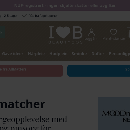
NUF-registrert - ingen skjulte skatter eller avgifter
 - 2-5 dager
Råd fra fageksperter
k
Logg Inn
Min Ønskeliste
Gave ideer
Hårpleie
Hudpleie
Sminke
Dufter
Personligp
e fra AllMatters
Sp
matcher
rgeopplevelse med
 og omsorg for