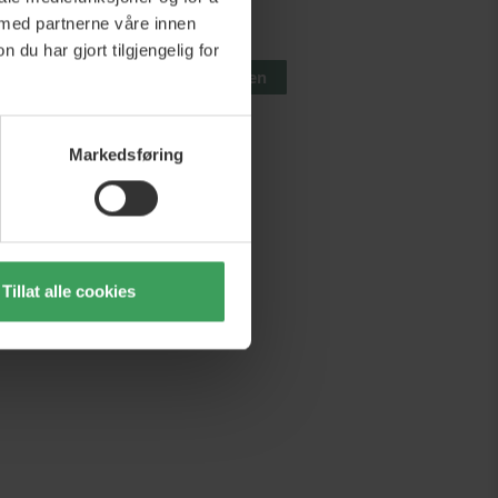
25
Vejl. Pris
kr 131,25
 med partnerne våre innen
,75
Pris
kr 72,25
u har gjort tilgjengelig for
urven
Legg i handlekurven
Markedsføring
Tillat alle cookies