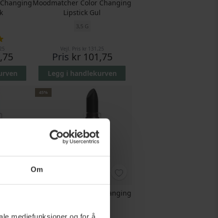
 Changing
Moodmatcher Color Changing
k
Lipstick Gul
3,5 G
g:
00%
25
Vejl. Pris
kr 131,25
,75
Pris
kr 101,75
urven
Legg i handlekurven
45%
Om
 Changing
Moodmatcher Color Changing
d
Lipstick Black
iale mediefunksjoner og for å
3,5 G