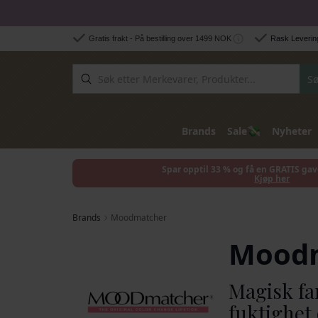
Hopp til innhold
Gratis frakt - På bestilling over 1499 NOK
Rask Levering
Sø
💸
Brands
Sale
Nyheter
Spar opptil 33 % og få en GRATIS gav
Kjøp her
Brands
Moodmatcher
Mood
Magisk fa
fuktighet