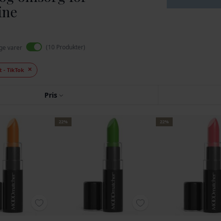
ine
10
Produkter
ige varer
t - TikTok
Pris
22%
22%