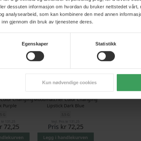
s
kr 131,25
Vejl. Pris
kr 131,25
Vejl. Pris
kr 131,
deler dessuten informasjon om hvordan du bruker nettstedet vårt,
r 72,25
Pris
kr 101,75
Pris
kr 101
og analysearbeid, som kan kombinere den med annen informasjon d
andlekurven
Legg i handlekurven
Legg i handlek
 inn gjennom din bruk av tjenestene deres.
45%
Egenskaper
Statistikk
Kun nødvendige cookies
Color Changing
Moodmatcher Color Changing
ck Purple
Lipstick Dark Blue
,5 G
3,5 G
s
kr 131,25
Vejl. Pris
kr 131,25
r 72,25
Pris
kr 72,25
andlekurven
Legg i handlekurven