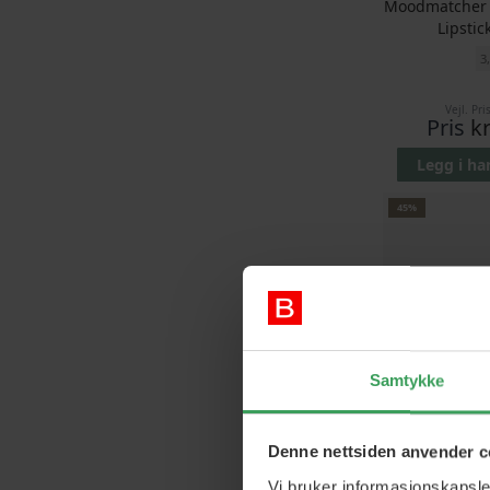
Moodmatcher 
Lipsti
3
Vejl. Pri
Pris
k
Legg i h
45%
Samtykke
Moodmatcher 
Denne nettsiden anvender c
Lipsti
Vi bruker informasjonskapsler
3